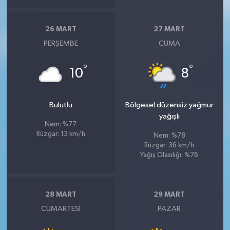
26 MART
27 MART
PERŞEMBE
CUMA
°
°
10
8
Bulutlu
Bölgesel düzensiz yağmur
yağışlı
Nem: %77
Rüzgar: 13 km/h
Nem: %78
Rüzgar: 36 km/h
Yağış Olasılığı: %76
28 MART
29 MART
CUMARTESI
PAZAR