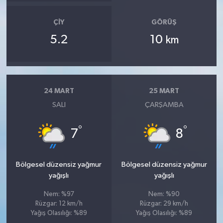
ÇIY
GÖRÜŞ
5.2
10
km
24 MART
25 MART
SALI
ÇARŞAMBA
°
°
7
8
Bölgesel düzensiz yağmur
Bölgesel düzensiz yağmur
yağışlı
yağışlı
Nem: %97
Nem: %90
Rüzgar: 12 km/h
Rüzgar: 29 km/h
Yağış Olasılığı: %89
Yağış Olasılığı: %89