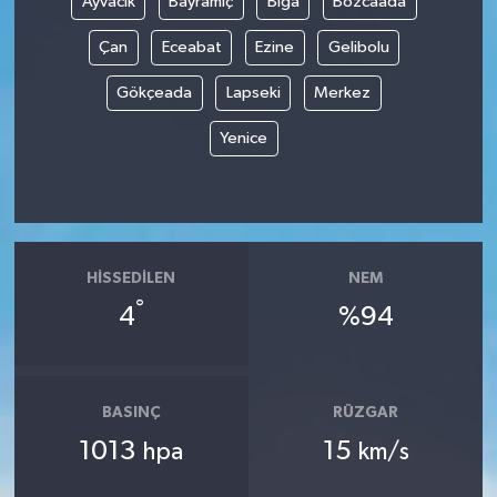
Ayvacık
Bayramiç
Biga
Bozcaada
Çan
Eceabat
Ezine
Gelibolu
Gökçeada
Lapseki
Merkez
Yenice
HISSEDILEN
NEM
°
4
%94
BASINÇ
RÜZGAR
1013
15
hpa
km/s