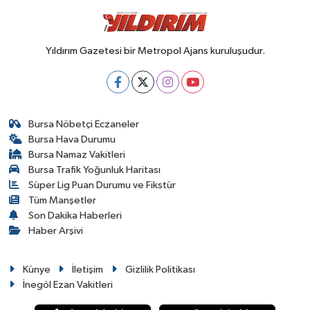
Yıldırım Gazetesi bir Metropol Ajans kuruluşudur.
Bursa Nöbetçi Eczaneler
Bursa Hava Durumu
Bursa Namaz Vakitleri
Bursa Trafik Yoğunluk Haritası
Süper Lig Puan Durumu ve Fikstür
Tüm Manşetler
Son Dakika Haberleri
Haber Arşivi
Künye
İletişim
Gizlilik Politikası
İnegöl Ezan Vakitleri