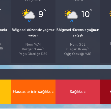
PERŞEMBE
CUMA
°
°
°
9
10
murlu
Bölgesel düzensiz yağmur
Bölgesel düzensiz yağmur
yağışlı
yağışlı
h
Nem: %74
Nem: %62
%86
Rüzgar: 9 km/h
Rüzgar: 16 km/h
Yağış Olasılığı: %89
Yağış Olasılığı: %81
Hassaslar için sağlıksız
Sağlıksız