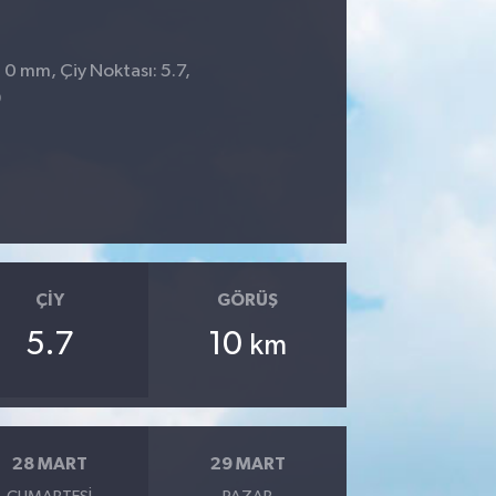
 0 mm, Çiy Noktası: 5.7,
9
ÇIY
GÖRÜŞ
5.7
10
km
28 MART
29 MART