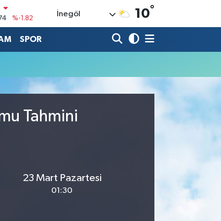
°
N
10
İnegöl
74
%-1.82
20
%0.02
AM
SPOR
90
%0.19
80
%0.18
9000
%0.19
0
umu Tahmini
,00
%0
23 Mart Pazartesi
01:30