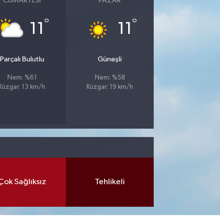
CUMARTESI
PAZAR
°
°
11
11
Parçalı Bulutlu
Güneşli
Nem: %61
Nem: %58
Rüzgar: 13 km/h
Rüzgar: 19 km/h
Çok Sağlıksız
Tehlikeli