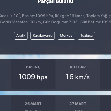
Parçalı Bulutlu
°
caklık: 10
, Basınç: 1009 hPa, Rüzgar: 16 km/s, Toplam Yağış:
Görüş Mesafesi: 10 km, Gün Doğumu: 7:03, Gün Batımı: 19:1
Aralık
Karakoyunlu
Merkez
Tuzluca
BASINÇ
RÜZGAR
1009
16
hpa
km/s
26 MART
27 MART