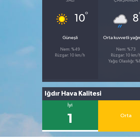
SALI
ÇARŞAMBA
°
10
8
Güneşli
Orta kuvvetli yağ
Nem: %49
Nem: %73
Rüzgar: 10 km/h
Rüzgar: 10 km/
Yağış Olasılığı: 
Iğdır Hava Kalitesi
İyi
1
Orta