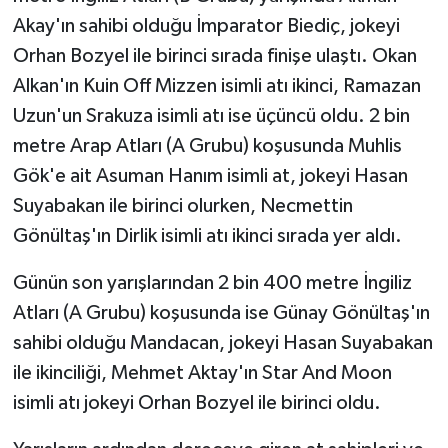
Akay'ın sahibi olduğu İmparator Biediç, jokeyi
Orhan Bozyel ile birinci sırada finişe ulaştı. Okan
Alkan'ın Kuin Off Mizzen isimli atı ikinci, Ramazan
Uzun'un Srakuza isimli atı ise üçüncü oldu. 2 bin
metre Arap Atları (A Grubu) koşusunda Muhlis
Gök'e ait Asuman Hanım isimli at, jokeyi Hasan
Suyabakan ile birinci olurken, Necmettin
Gönültaş'ın Dirlik isimli atı ikinci sırada yer aldı.
Günün son yarışlarından 2 bin 400 metre İngiliz
Atları (A Grubu) koşusunda ise Günay Gönültaş'ın
sahibi olduğu Mandacan, jokeyi Hasan Suyabakan
ile ikinciliği, Mehmet Aktay'ın Star And Moon
isimli atı jokeyi Orhan Bozyel ile birinci oldu.