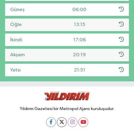
Güneş
06:00
Öğle
13:15
İkindi
17:06
Akşam
20:19
Yatsı
21:51
Yıldırım Gazetesi bir Metropol Ajans kuruluşudur.