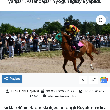
yarışları, vatandaşların yoğun ilgisiyle yapıldı.
SPOR
Paylaş
-
+
A
A
İHLAS HABER AJANSI
30.05.2026 - 13:29
30.05.2026 -
17:57
Okunma Süresi: 1 Dk
Kırklareli'nin Babaeski ilçesine bağlı Büyükmandıra