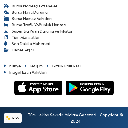
Bursa Nöbetçi Eczaneler
Bursa Hava Durumu
Bursa Namaz Vakitleri
Bursa Trafik Yoğunluk Haritası
Süper Lig Puan Durumu ve Fikstür
Tüm Manşetler
Son Dakika Haberleri
Haber Arşivi
Künye
İletişim
Gizlilik Politikası
İnegöl Ezan Vakitleri
Tüm Hakları Saklıdır. Yıldırım Gazetesi - Copyright ©
RSS
2024