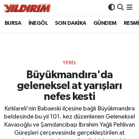
BURSA
İNEGÖL
SON DAKİKA
GÜNDEM
RESMİ
BURSA
Bursa Nöbetçi Eczaneler
İNEGÖL
Bursa Hava Durumu
SON DAKİKA
Bursa Namaz Vakitleri
YEREL
GÜNDEM
Bursa Trafik Yoğunluk Haritası
Büyükmandıra'da
geleneksel at yarışları
RESMİ İLANLAR
Süper Lig Puan Durumu ve Fikstür
nefes kesti
KÖŞE YAZILARI
Tüm Manşetler
Kırklareli'nin Babaeski ilçesine bağlı Büyükmandıra
beldesinde bu yıl 101. kez düzenlenen Geleneksel
SİYASET
Son Dakika Haberleri
Kavasoğlu ve Şamdancıbaşı İbrahim Yağlı Pehlivan
Güreşleri çerçevesinde gerçekleştirilen at
YAŞAM
Haber Arşivi