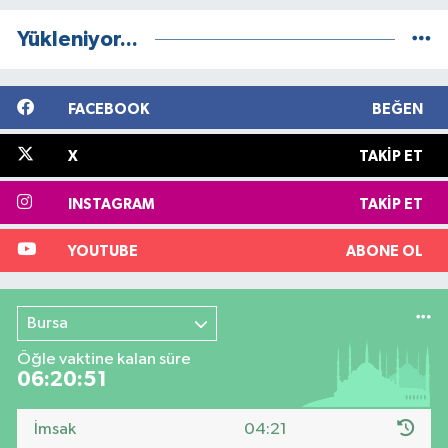
Yükleniyor...
FACEBOOK
BEĞEN
X
TAKIP ET
INSTAGRAM
TAKIP ET
YOUTUBE
ABONE OL
Bursa
Öğle vaktine kalan süre
06:20:50
İmsak
04:21