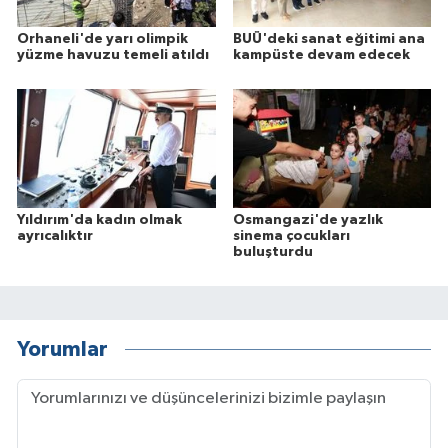
Orhaneli'de yarı olimpik
BUÜ'deki sanat eğitimi ana
yüzme havuzu temeli atıldı
kampüste devam edecek
Yıldırım'da kadın olmak
Osmangazi'de yazlık
ayrıcalıktır
sinema çocukları
buluşturdu
Yorumlar