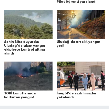
Pilot öğrenci yaralandı
Şahin Biba duyurdu:
Uludağ'da ortalık yangın
Uludağ'da çıkan yangın
yeri!
ekiplerce kontrol altına
alındı
TOKİ konutlarında
İnegöl'de azılı hırsızlar
korkutan yangın!
yakalandı