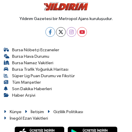
Yıldırım Gazetesi bir Metropol Ajans kuruluşudur.
Bursa Nöbetçi Eczaneler
Bursa Hava Durumu
Bursa Namaz Vakitleri
Bursa Trafik Yoğunluk Haritası
Süper Lig Puan Durumu ve Fikstür
Tüm Manşetler
Son Dakika Haberleri
Haber Arşivi
Künye
İletişim
Gizlilik Politikası
İnegöl Ezan Vakitleri