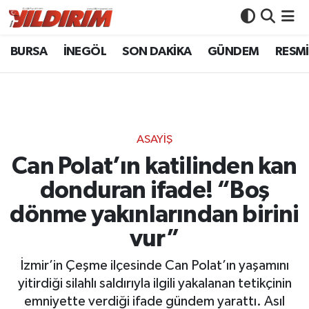
BURSA
İNEGÖL
SON DAKİKA
GÜNDEM
RESMİ
BURSA
Bursa Nöbetçi Eczaneler
İNEGÖL
Bursa Hava Durumu
SON DAKİKA
Bursa Namaz Vakitleri
ASAYİŞ
GÜNDEM
Bursa Trafik Yoğunluk Haritası
Can Polat’ın katilinden kan
donduran ifade! “Boş
RESMİ İLANLAR
Süper Lig Puan Durumu ve Fikstür
dönme yakınlarından birini
KÖŞE YAZILARI
Tüm Manşetler
vur”
SİYASET
Son Dakika Haberleri
İzmir’in Çeşme ilçesinde Can Polat’ın yaşamını
yitirdiği silahlı saldırıyla ilgili yakalanan tetikçinin
YAŞAM
Haber Arşivi
emniyette verdiği ifade gündem yarattı. Asıl