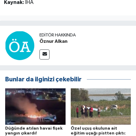
Kaynak:
İHA
EDITÖR HAKKINDA
Öznur Alkan
Bunlar da ilginizi çekebilir
Düğünde atılan havai fişek
Özel uçuş okuluna ait
yangın çıkardı!
eğitim uçağı pistten çıktı: