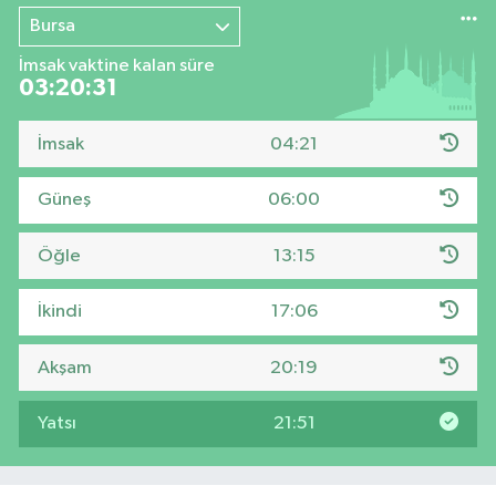
Bursa
İmsak vaktine kalan süre
03:20:30
İmsak
04:21
Güneş
06:00
Öğle
13:15
İkindi
17:06
Akşam
20:19
Yatsı
21:51