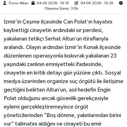
Öznur Alkan
04.06.2026 - 16:16
04.06.2026 - 16:26
Okunma Süresi: 3 Dk
İzmir’in Çeşme ilçesinde Can Polat’ın hayatını
kaybettiği cinayetin ardındaki sır perdesi,
yakalanan tetikçi Serhat Altun’un itiraflarıyla
aralandı. Olayın ardından İzmir’in Konak ilçesinde
düzenlenen operasyonla kıskıvrak yakalanan 23
yaşındaki zanlının emniyetteki ifadesinde,
cinayetin en kritik detayı gün yüzüne çıktı. Sosyal
medya üzerinden organize suç örgütü ile iletişime
geçtiğini belirten Altun’un, asıl hedefin Engin
Polat olduğunu ancak güvenlik gerekçesiyle
eylemi gerçekleştiremeyince örgüt
yöneticilerinden "Boş dönme, yakınlarından birini
vur" talimatını aldığını ve cinayeti bu emir