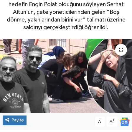
hedefin Engin Polat olduğunu söyleyen Serhat
SPOR
Altun’un, çete yöneticilerinden gelen “Boş
dönme, yakınlarından birini vur” talimatı üzerine
saldırıyı gerçekleştirdiği öğrenildi.
Paylaş
-
+
A
A