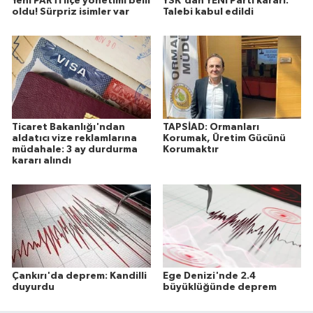
Yeni PARTİ ilçe yönetimi belli
YSK'dan YENİ Parti kararı:
oldu! Sürpriz isimler var
Talebi kabul edildi
Ticaret Bakanlığı'ndan
TAPSİAD: Ormanları
aldatıcı vize reklamlarına
Korumak, Üretim Gücünü
müdahale: 3 ay durdurma
Korumaktır
kararı alındı
Çankırı'da deprem: Kandilli
Ege Denizi'nde 2.4
duyurdu
büyüklüğünde deprem