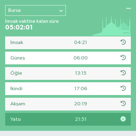
Bursa
İmsak vaktine kalan süre
05:02:00
İmsak
04:21
Güneş
06:00
Öğle
13:15
İkindi
17:06
Akşam
20:19
Yatsı
21:51