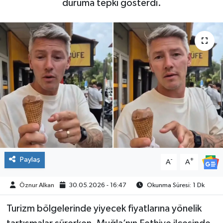
duruma tepki gösterdi.
SPOR
Paylaş
-
+
A
A
Öznur Alkan
30.05.2026 - 16:47
Okunma Süresi: 1 Dk
Turizm bölgelerinde yiyecek fiyatlarına yönelik