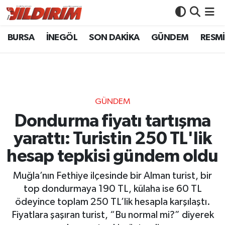
BURSA
İNEGÖL
SON DAKİKA
GÜNDEM
RESMİ
BURSA
Bursa Nöbetçi Eczaneler
İNEGÖL
Bursa Hava Durumu
SON DAKİKA
Bursa Namaz Vakitleri
GÜNDEM
GÜNDEM
Bursa Trafik Yoğunluk Haritası
Dondurma fiyatı tartışma
yarattı: Turistin 250 TL'lik
RESMİ İLANLAR
Süper Lig Puan Durumu ve Fikstür
hesap tepkisi gündem oldu
KÖŞE YAZILARI
Tüm Manşetler
Muğla’nın Fethiye ilçesinde bir Alman turist, bir
top dondurmaya 190 TL, külaha ise 60 TL
SİYASET
Son Dakika Haberleri
ödeyince toplam 250 TL’lik hesapla karşılaştı.
Fiyatlara şaşıran turist, “Bu normal mi?” diyerek
YAŞAM
Haber Arşivi