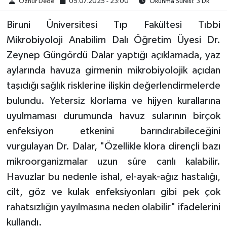
Öznur Dede
05.07.2025 - 23:00
Okunma Süresi: 3 Dk
Biruni Üniversitesi Tıp Fakültesi Tıbbi
Mikrobiyoloji Anabilim Dalı Öğretim Üyesi Dr.
Zeynep Güngördü Dalar yaptığı açıklamada, yaz
aylarında havuza girmenin mikrobiyolojik açıdan
taşıdığı sağlık risklerine ilişkin değerlendirmelerde
bulundu. Yetersiz klorlama ve hijyen kurallarına
uyulmaması durumunda havuz sularının birçok
enfeksiyon etkenini barındırabileceğini
vurgulayan Dr. Dalar, "Özellikle klora dirençli bazı
mikroorganizmalar uzun süre canlı kalabilir.
Havuzlar bu nedenle ishal, el-ayak-ağız hastalığı,
cilt, göz ve kulak enfeksiyonları gibi pek çok
rahatsızlığın yayılmasına neden olabilir" ifadelerini
kullandı.