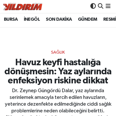
BURSA
İNEGÖL
SON DAKİKA
GÜNDEM
RESMİ
BURSA
Bursa Nöbetçi Eczaneler
İNEGÖL
Bursa Hava Durumu
SON DAKİKA
Bursa Namaz Vakitleri
SAĞLIK
GÜNDEM
Bursa Trafik Yoğunluk Haritası
Havuz keyfi hastalığa
dönüşmesin: Yaz aylarında
RESMİ İLANLAR
Süper Lig Puan Durumu ve Fikstür
enfeksiyon riskine dikkat
KÖŞE YAZILARI
Tüm Manşetler
Dr. Zeynep Güngördü Dalar, yaz aylarında
serinlemek amacıyla tercih edilen havuzların,
SİYASET
Son Dakika Haberleri
yeterince dezenfekte edilmediğinde ciddi sağlık
problemlerine neden olabileceğini belirtti.
YAŞAM
Haber Arşivi