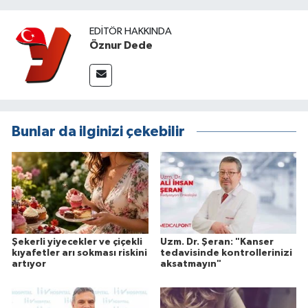
EDITÖR HAKKINDA
Öznur Dede
Bunlar da ilginizi çekebilir
Şekerli yiyecekler ve çiçekli
Uzm. Dr. Şeran: "Kanser
kıyafetler arı sokması riskini
tedavisinde kontrollerinizi
artıyor
aksatmayın"