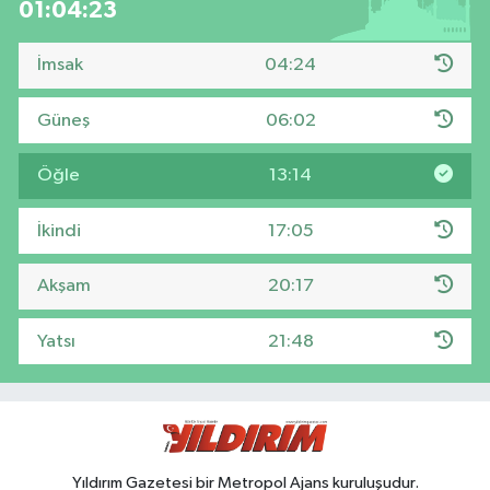
01:04:23
İmsak
04:24
Güneş
06:02
Öğle
13:14
İkindi
17:05
Akşam
20:17
Yatsı
21:48
Yıldırım Gazetesi bir Metropol Ajans kuruluşudur.