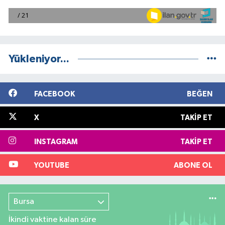
Yükleniyor...
FACEBOOK
BEĞEN
X
TAKIP ET
INSTAGRAM
TAKIP ET
YOUTUBE
ABONE OL
Bursa
İkindi vaktine kalan süre