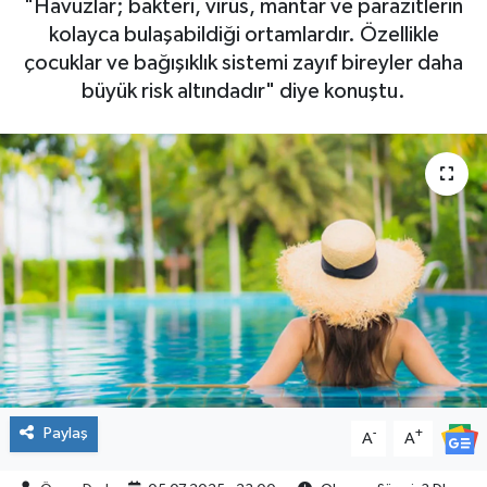
"Havuzlar; bakteri, virüs, mantar ve parazitlerin
kolayca bulaşabildiği ortamlardır. Özellikle
SPOR
çocuklar ve bağışıklık sistemi zayıf bireyler daha
büyük risk altındadır" diye konuştu.
Paylaş
-
+
A
A