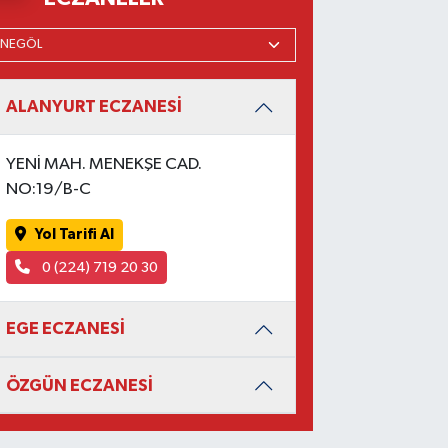
ALANYURT ECZANESİ
YENİ MAH. MENEKŞE CAD.
NO:19/B-C
Yol Tarifi Al
0 (224) 719 20 30
EGE ECZANESİ
ÖZGÜN ECZANESİ