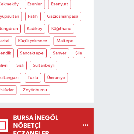
Çekmeköy
Esenler
Esenyurt
Eyüpsultan
Fatih
Gaziosmanpaşa
Güngören
Kadıköy
Kâğıthane
artal
Küçükçekmece
Maltepe
Pendik
Sancaktepe
Sarıyer
Şile
ilivri
Şişli
Sultanbeyli
ultangazi
Tuzla
Ümraniye
Üsküdar
Zeytinburnu
BURSA İNEGÖL
NÖBETÇI
ECZANELER