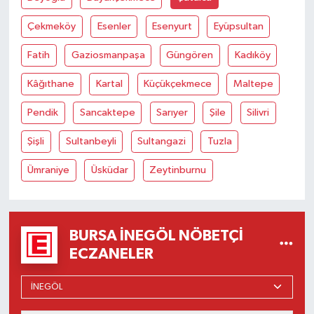
Çekmeköy
Esenler
Esenyurt
Eyüpsultan
Fatih
Gaziosmanpaşa
Güngören
Kadıköy
Kâğıthane
Kartal
Küçükçekmece
Maltepe
Pendik
Sancaktepe
Sarıyer
Şile
Silivri
Şişli
Sultanbeyli
Sultangazi
Tuzla
Ümraniye
Üsküdar
Zeytinburnu
BURSA İNEGÖL NÖBETÇI
ECZANELER