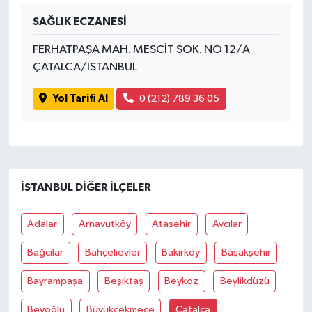
SAĞLIK ECZANESİ
FERHATPAŞA MAH. MESCİT SOK. NO 12/A
ÇATALCA/İSTANBUL
Yol Tarifi Al
0 (212) 789 36 05
İSTANBUL DIĞER İLÇELER
Adalar
Arnavutköy
Ataşehir
Avcılar
Bağcılar
Bahçelievler
Bakırköy
Başakşehir
Bayrampaşa
Beşiktaş
Beykoz
Beylikdüzü
Beyoğlu
Büyükçekmece
Çatalca