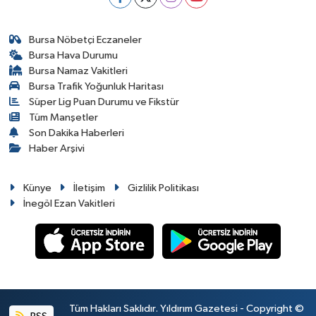
Bursa Nöbetçi Eczaneler
Bursa Hava Durumu
Bursa Namaz Vakitleri
Bursa Trafik Yoğunluk Haritası
Süper Lig Puan Durumu ve Fikstür
Tüm Manşetler
Son Dakika Haberleri
Haber Arşivi
Künye
İletişim
Gizlilik Politikası
İnegöl Ezan Vakitleri
Tüm Hakları Saklıdır. Yıldırım Gazetesi - Copyright ©