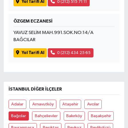
Yol Tarifi Al
0 (212) 515 71 11
ÖZGEM ECZANESİ
YAVUZ SELİM MAH.991.SOK.NO:14/A
BAĞCILAR
Yol Tarifi Al
0 (212) 434 25 65
İSTANBUL DIĞER İLÇELER
Adalar
Arnavutköy
Ataşehir
Avcılar
Bağcılar
Bahçelievler
Bakırköy
Başakşehir
Bayrampaşa
Beşiktaş
Beykoz
Beylikdüzü