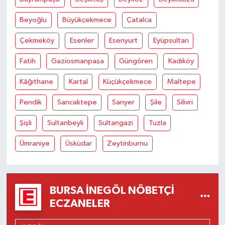
Beyoğlu
Büyükçekmece
Çatalca
Çekmeköy
Esenler
Esenyurt
Eyüpsultan
Fatih
Gaziosmanpaşa
Güngören
Kadıköy
Kâğıthane
Kartal
Küçükçekmece
Maltepe
Pendik
Sancaktepe
Sarıyer
Şile
Silivri
Şişli
Sultanbeyli
Sultangazi
Tuzla
Ümraniye
Üsküdar
Zeytinburnu
BURSA İNEGÖL NÖBETÇI
ECZANELER