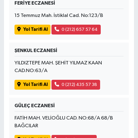
FERİYE ECZANESİ
15 Temmuz Mah. İstiklal Cad. No:123/B
Yol Tarifi Al
0 (212) 657 57 64
ŞENKUL ECZANESİ
YILDIZTEPE MAH. ŞEHİT YILMAZ KAAN
CAD.NO:63/A
Yol Tarifi Al
0 (212) 435 57 38
GÜLEÇ ECZANESİ
FATİH MAH. VELİOĞLU CAD. NO:68/A 68/B
BAĞCILAR