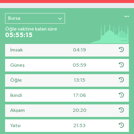
Bursa
Öğle vaktine kalan süre
05:55:14
İmsak
04:19
Güneş
05:59
Öğle
13:15
İkindi
17:06
Akşam
20:20
Yatsı
21:53