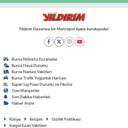
Yıldırım Gazetesi bir Metropol Ajans kuruluşudur.
Bursa Nöbetçi Eczaneler
Bursa Hava Durumu
Bursa Namaz Vakitleri
Bursa Trafik Yoğunluk Haritası
Süper Lig Puan Durumu ve Fikstür
Tüm Manşetler
Son Dakika Haberleri
Haber Arşivi
Künye
İletişim
Gizlilik Politikası
İnegöl Ezan Vakitleri