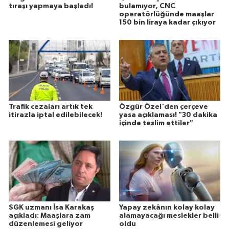
tıraşı yapmaya başladı!
bulamıyor, CNC
operatörlüğünde maaşlar
150 bin liraya kadar çıkıyor
Trafik cezaları artık tek
Özgür Özel'den çerçeve
itirazla iptal edilebilecek!
yasa açıklaması! "30 dakika
içinde teslim ettiler"
SGK uzmanı İsa Karakaş
Yapay zekânın kolay kolay
açıkladı: Maaşlara zam
alamayacağı meslekler belli
düzenlemesi geliyor
oldu