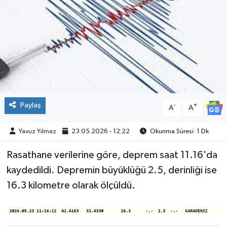
SPOR
Paylaş
-
+
A
A
Yavuz Yılmaz
23.05.2026 - 12:22
Okunma Süresi: 1 Dk
Rasathane verilerine göre, deprem saat 11.16'da
kaydedildi. Depremin büyüklüğü 2.5, derinliği ise
16.3 kilometre olarak ölçüldü.