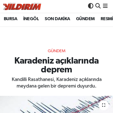
BURSA
İNEGÖL
SON DAKİKA
GÜNDEM
RESMİ
BURSA
Bursa Nöbetçi Eczaneler
İNEGÖL
Bursa Hava Durumu
SON DAKİKA
Bursa Namaz Vakitleri
GÜNDEM
GÜNDEM
Bursa Trafik Yoğunluk Haritası
Karadeniz açıklarında
deprem
RESMİ İLANLAR
Süper Lig Puan Durumu ve Fikstür
Kandilli Rasathanesi, Karadeniz açıklarında
KÖŞE YAZILARI
Tüm Manşetler
meydana gelen bir depremi duyurdu.
SİYASET
Son Dakika Haberleri
YAŞAM
Haber Arşivi