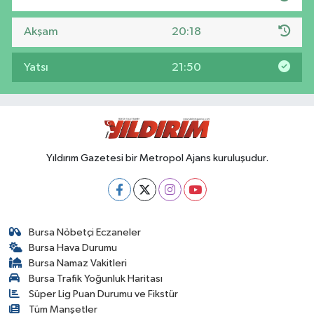
Akşam
20:18
Yatsı
21:50
Yıldırım Gazetesi bir Metropol Ajans kuruluşudur.
Bursa Nöbetçi Eczaneler
Bursa Hava Durumu
Bursa Namaz Vakitleri
Bursa Trafik Yoğunluk Haritası
Süper Lig Puan Durumu ve Fikstür
Tüm Manşetler