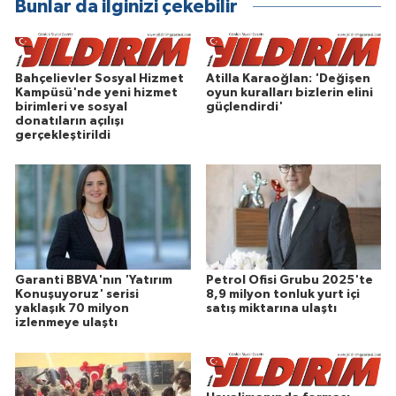
Bunlar da ilginizi çekebilir
Bahçelievler Sosyal Hizmet
Atilla Karaoğlan: 'Değişen
Kampüsü'nde yeni hizmet
oyun kuralları bizlerin elini
birimleri ve sosyal
güçlendirdi'
donatıların açılışı
gerçekleştirildi
Garanti BBVA'nın 'Yatırım
Petrol Ofisi Grubu 2025'te
Konuşuyoruz' serisi
8,9 milyon tonluk yurt içi
yaklaşık 70 milyon
satış miktarına ulaştı
izlenmeye ulaştı