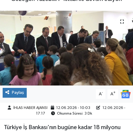
SPOR
Paylaş
-
+
A
A
İHLAS HABER AJANSI
12.06.2026 - 10:03
12.06.2026 -
17:17
Okunma Süresi: 3 Dk
Türkiye İş Bankası'nın bugüne kadar 18 milyonu