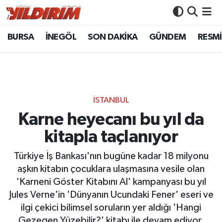
BURSA
İNEGÖL
SON DAKİKA
GÜNDEM
RESMİ
BURSA
Bursa Nöbetçi Eczaneler
İNEGÖL
Bursa Hava Durumu
SON DAKİKA
Bursa Namaz Vakitleri
İSTANBUL
GÜNDEM
Bursa Trafik Yoğunluk Haritası
Karne heyecanı bu yıl da
kitapla taçlanıyor
RESMİ İLANLAR
Süper Lig Puan Durumu ve Fikstür
Türkiye İş Bankası'nın bugüne kadar 18 milyonu
KÖŞE YAZILARI
Tüm Manşetler
aşkın kitabın çocuklara ulaşmasına vesile olan
'Karneni Göster Kitabını Al' kampanyası bu yıl
SİYASET
Son Dakika Haberleri
Jules Verne'in 'Dünyanın Ucundaki Fener' eseri ve
ilgi çekici bilimsel soruların yer aldığı 'Hangi
YAŞAM
Haber Arşivi
Gezegen Yüzebilir?' kitabı ile devam ediyor.