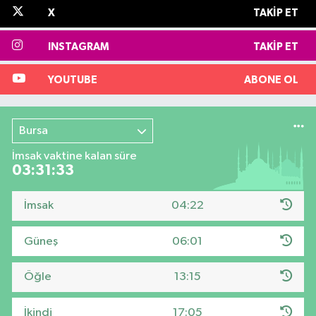
X
TAKIP ET
INSTAGRAM
TAKIP ET
YOUTUBE
ABONE OL
Bursa
İmsak vaktine kalan süre
03:31:33
İmsak
04:22
Güneş
06:01
Öğle
13:15
İkindi
17:05