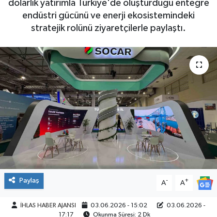
dolarlık yatırımla Türkiye'de oluşturduğu entegre
endüstri gücünü ve enerji ekosistemindeki
SPOR
stratejik rolünü ziyaretçilerle paylaştı.
Paylaş
-
+
A
A
İHLAS HABER AJANSI
03.06.2026 - 15:02
03.06.2026 -
17:17
Okunma Süresi: 2 Dk