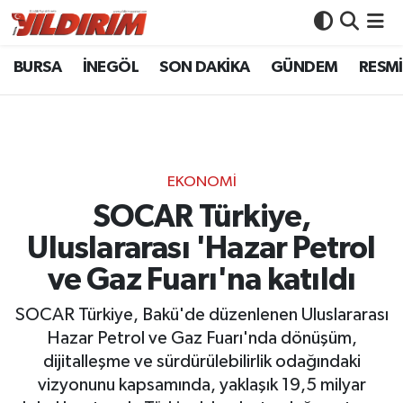
BURSA
İNEGÖL
SON DAKİKA
GÜNDEM
RESMİ
BURSA
Bursa Nöbetçi Eczaneler
İNEGÖL
Bursa Hava Durumu
SON DAKİKA
Bursa Namaz Vakitleri
EKONOMİ
GÜNDEM
Bursa Trafik Yoğunluk Haritası
SOCAR Türkiye,
Uluslararası 'Hazar Petrol
RESMİ İLANLAR
Süper Lig Puan Durumu ve Fikstür
ve Gaz Fuarı'na katıldı
KÖŞE YAZILARI
Tüm Manşetler
SOCAR Türkiye, Bakü'de düzenlenen Uluslararası
Hazar Petrol ve Gaz Fuarı'nda dönüşüm,
SİYASET
Son Dakika Haberleri
dijitalleşme ve sürdürülebilirlik odağındaki
vizyonunu kapsamında, yaklaşık 19,5 milyar
YAŞAM
Haber Arşivi