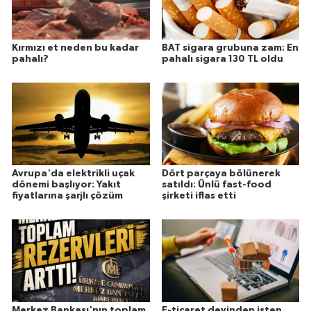
Kırmızı et neden bu kadar
BAT sigara grubuna zam: En
pahalı?
pahalı sigara 130 TL oldu
Avrupa'da elektrikli uçak
Dört parçaya bölünerek
dönemi başlıyor: Yakıt
satıldı: Ünlü fast-food
fiyatlarına şarjlı çözüm
şirketi iflas etti
Merkez Bankası'nın toplam
E-ticaret devinden işten