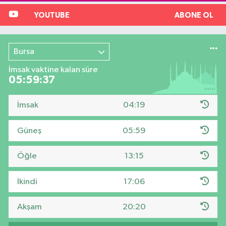
YOUTUBE
ABONE OL
Bursa
İmsak vaktine kalan süre
05:59:37
İmsak
04:19
Güneş
05:59
Öğle
13:15
İkindi
17:06
Akşam
20:20