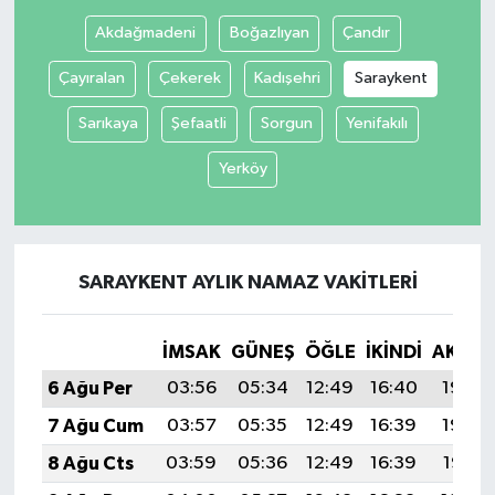
Akdağmadeni
Boğazlıyan
Çandır
Çayıralan
Çekerek
Kadışehri
Saraykent
Sarıkaya
Şefaatli
Sorgun
Yenifakılı
Yerköy
SARAYKENT AYLIK NAMAZ VAKITLERI
İMSAK
GÜNEŞ
ÖĞLE
İKINDI
AKŞA
6 Ağu Per
03:56
05:34
12:49
16:40
19:53
7 Ağu Cum
03:57
05:35
12:49
16:39
19:52
8 Ağu Cts
03:59
05:36
12:49
16:39
19:51