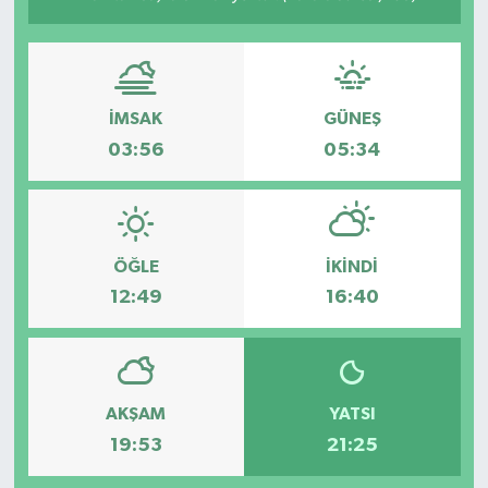
SPOR
İMSAK
GÜNEŞ
03:56
05:34
ÖĞLE
İKINDI
12:49
16:40
AKŞAM
YATSI
19:53
21:25