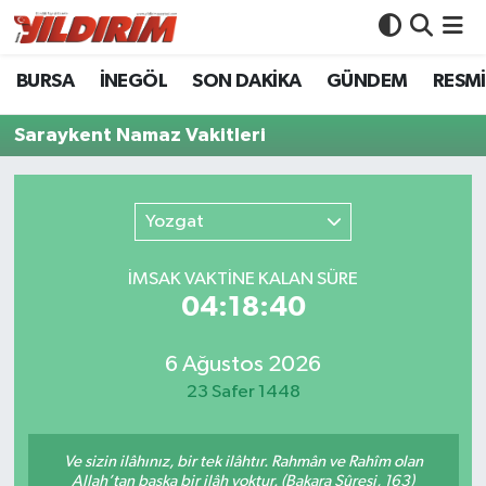
BURSA
İNEGÖL
SON DAKİKA
GÜNDEM
RESMİ
BURSA
Bursa Nöbetçi Eczaneler
Saraykent Namaz Vakitleri
İNEGÖL
Bursa Hava Durumu
SON DAKİKA
Bursa Namaz Vakitleri
Yozgat
GÜNDEM
Bursa Trafik Yoğunluk Haritası
İMSAK VAKTİNE KALAN SÜRE
04:18:40
RESMİ İLANLAR
Süper Lig Puan Durumu ve Fikstür
KÖŞE YAZILARI
Tüm Manşetler
6 Ağustos 2026
23 Safer 1448
SİYASET
Son Dakika Haberleri
Ve sizin ilâhınız, bir tek ilâhtır. Rahmân ve Rahîm olan
YAŞAM
Haber Arşivi
Allah’tan başka bir ilâh yoktur. (Bakara Sûresi, 163)