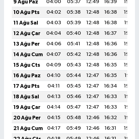
9 Ağu Paz
04:00
05:37
12:49
16:39
19:50
10 Ağu Pts
04:02
05:38
12:48
16:38
19:49
11 Ağu Sal
04:03
05:39
12:48
16:38
19:47
12 Ağu Çar
04:04
05:40
12:48
16:37
19:46
13 Ağu Per
04:06
05:41
12:48
16:36
19:45
14 Ağu Cum
04:07
05:42
12:48
16:36
19:44
15 Ağu Cts
04:09
05:43
12:48
16:35
19:42
16 Ağu Paz
04:10
05:44
12:47
16:35
19:41
17 Ağu Pts
04:11
05:45
12:47
16:34
19:40
18 Ağu Sal
04:13
05:46
12:47
16:33
19:38
19 Ağu Çar
04:14
05:47
12:47
16:33
19:37
20 Ağu Per
04:15
05:48
12:46
16:32
19:35
21 Ağu Cum
04:17
05:49
12:46
16:31
19:34
22 Ağu Cts
04:18
05:49
12:46
16:31
19:33