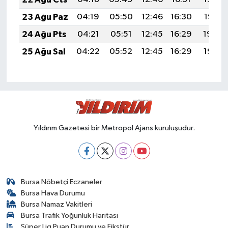
23 Ağu Paz
04:19
05:50
12:46
16:30
19:31
24 Ağu Pts
04:21
05:51
12:45
16:29
19:30
25 Ağu Sal
04:22
05:52
12:45
16:29
19:28
Yıldırım Gazetesi bir Metropol Ajans kuruluşudur.
Bursa Nöbetçi Eczaneler
Bursa Hava Durumu
Bursa Namaz Vakitleri
Bursa Trafik Yoğunluk Haritası
Süper Lig Puan Durumu ve Fikstür