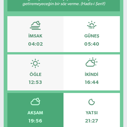
getiremeyeceğin bir söz verme. (Hadis-i Şerif)
SPOR
İMSAK
GÜNEŞ
04:02
05:40
ÖĞLE
İKINDI
12:53
16:44
AKŞAM
YATSI
19:56
21:27