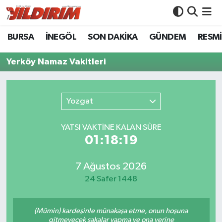
BURSA
İNEGÖL
SON DAKİKA
GÜNDEM
RESMİ
BURSA
Bursa Nöbetçi Eczaneler
Yerköy Namaz Vakitleri
İNEGÖL
Bursa Hava Durumu
SON DAKİKA
Bursa Namaz Vakitleri
Yozgat
GÜNDEM
Bursa Trafik Yoğunluk Haritası
YATSI VAKTİNE KALAN SÜRE
01:18:19
RESMİ İLANLAR
Süper Lig Puan Durumu ve Fikstür
KÖŞE YAZILARI
Tüm Manşetler
7 Ağustos 2026
24 Safer 1448
SİYASET
Son Dakika Haberleri
(Mümin) kardeşinle münakaşa etme, onun hoşuna
YAŞAM
Haber Arşivi
gitmeyecek şakalar yapma ve ona yerine