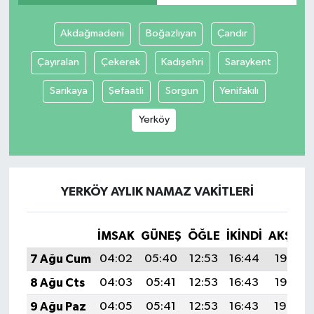
Akdağmadeni
Boğazlıyan
Çandır
Çayıralan
Çekerek
Kadışehri
Saraykent
Sarıkaya
Şefaatli
Sorgun
Yenifakılı
Yerköy
YERKÖY AYLIK NAMAZ VAKITLERI
İMSAK
GÜNEŞ
ÖĞLE
İKINDI
AKŞAM
7 Ağu Cum
04:02
05:40
12:53
16:44
19:56
8 Ağu Cts
04:03
05:41
12:53
16:43
19:55
9 Ağu Paz
04:05
05:41
12:53
16:43
19:54