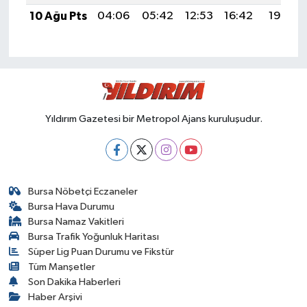
10 Ağu Pts
04:06
05:42
12:53
16:42
19:53
Yıldırım Gazetesi bir Metropol Ajans kuruluşudur.
Bursa Nöbetçi Eczaneler
Bursa Hava Durumu
Bursa Namaz Vakitleri
Bursa Trafik Yoğunluk Haritası
Süper Lig Puan Durumu ve Fikstür
Tüm Manşetler
Son Dakika Haberleri
Haber Arşivi