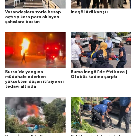
Vatandaşlara zorla hesap
İnegöl Acil karıştı
açtırıp kara para aklayan
şahıslara baskın
Bursa'da yangına
Bursa İnegöl'de f*ci kaza |
müdahale ederken
Otobüs kadına çarptı
yüksekten düşen itfaiye eri
tedavi altında