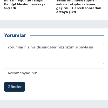
Bursa İnegöl’de Yangın
Valilik önündeki şüpheli
Paniği! Alevler Barakaya
valizler ekipleri alarma
Sıçradı
geçirdi... Gerçek sonradan
ortaya çıktı
Yorumlar
Gönder