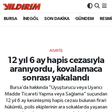
BURSA
İNEGÖL
SON DAKİKA
GÜNDEM
RESMİ
BURSA
Bursa Nöbetçi Eczaneler
İNEGÖL
Bursa Hava Durumu
SON DAKİKA
Bursa Namaz Vakitleri
ASAYİŞ
GÜNDEM
Bursa Trafik Yoğunluk Haritası
12 yıl 6 ay hapis cezasıyla
aranıyordu, kovalamaca
RESMİ İLANLAR
Süper Lig Puan Durumu ve Fikstür
sonrası yakalandı
KÖŞE YAZILARI
Tüm Manşetler
Bursa’da hakkında "Uyuşturucu veya Uyarıcı
Madde Ticareti Yapma veya Sağlama" suçundan
SİYASET
Son Dakika Haberleri
12 yıl 6 ay kesinleşmiş hapis cezası bulunan firari
hükümlü, polis ekiplerinin ara sokaklarda yaşanan
YAŞAM
Haber Arşivi