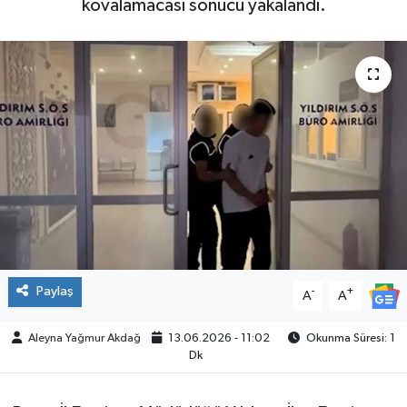
kovalamacası sonucu yakalandı.
SPOR
Paylaş
-
+
A
A
Aleyna Yağmur Akdağ
13.06.2026 - 11:02
Okunma Süresi: 1
Dk