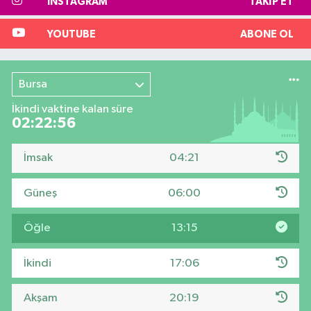
INSTAGRAM
TAKIP ET
YOUTUBE
ABONE OL
Bursa
İkindi vaktine kalan süre
02:22:55
İmsak
04:21
Güneş
06:00
Öğle
13:15
İkindi
17:06
Akşam
20:19