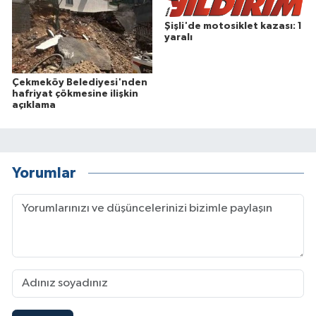
Şişli'de motosiklet kazası: 1
yaralı
Çekmeköy Belediyesi'nden
hafriyat çökmesine ilişkin
açıklama
Yorumlar