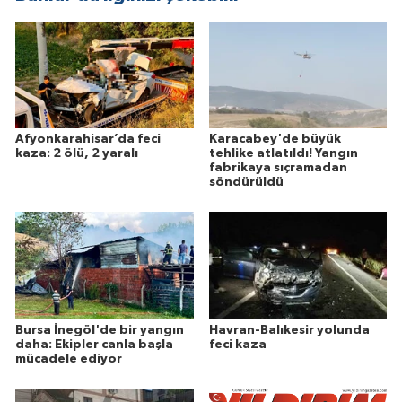
Afyonkarahisar’da feci
Karacabey'de büyük
kaza: 2 ölü, 2 yaralı
tehlike atlatıldı! Yangın
fabrikaya sıçramadan
söndürüldü
Bursa İnegöl'de bir yangın
Havran-Balıkesir yolunda
daha: Ekipler canla başla
feci kaza
mücadele ediyor