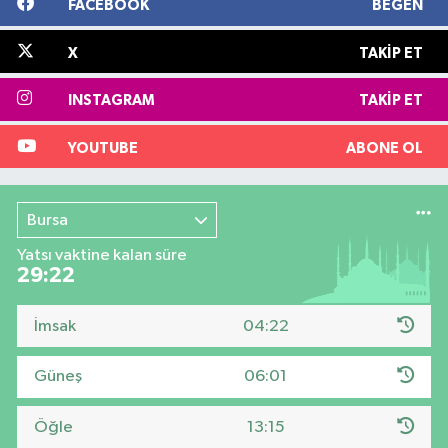
FACEBOOK
BEĞEN
X
TAKIP ET
INSTAGRAM
TAKIP ET
YOUTUBE
ABONE OL
Bursa
Yatsı vaktine kalan süre
29:21
İmsak
04:22
Güneş
06:01
Öğle
13:15