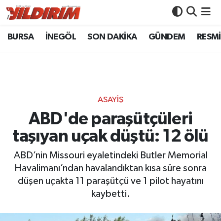
BURSA
İNEGÖL
SON DAKİKA
GÜNDEM
RESMİ
BURSA
Bursa Nöbetçi Eczaneler
İNEGÖL
Bursa Hava Durumu
SON DAKİKA
Bursa Namaz Vakitleri
ASAYİŞ
GÜNDEM
Bursa Trafik Yoğunluk Haritası
ABD'de paraşütçüleri
taşıyan uçak düştü: 12 ölü
RESMİ İLANLAR
Süper Lig Puan Durumu ve Fikstür
ABD’nin Missouri eyaletindeki Butler Memorial
KÖŞE YAZILARI
Tüm Manşetler
Havalimanı’ndan havalandıktan kısa süre sonra
düşen uçakta 11 paraşütçü ve 1 pilot hayatını
SİYASET
Son Dakika Haberleri
kaybetti.
YAŞAM
Haber Arşivi