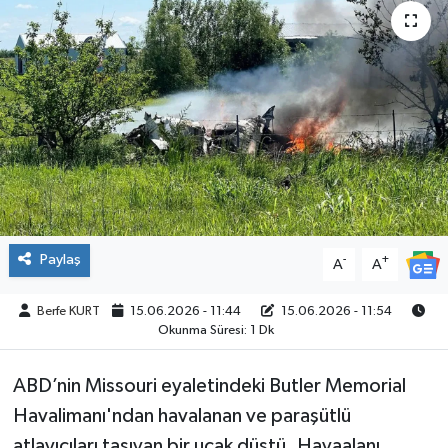
SPOR
Paylaş
-
+
A
A
Berfe KURT
15.06.2026 - 11:44
15.06.2026 - 11:54
Okunma Süresi: 1 Dk
ABD’nin Missouri eyaletindeki Butler Memorial
Havalimanı'ndan havalanan ve paraşütlü
atlayıcıları taşıyan bir uçak düştü. Havaalanı