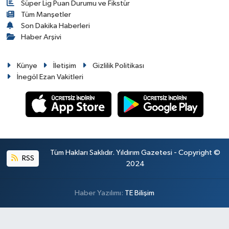
Süper Lig Puan Durumu ve Fikstür
Tüm Manşetler
Son Dakika Haberleri
Haber Arşivi
Künye
İletişim
Gizlilik Politikası
İnegöl Ezan Vakitleri
Tüm Hakları Saklıdır. Yıldırım Gazetesi - Copyright ©
RSS
2024
Haber Yazılımı:
TE Bilişim