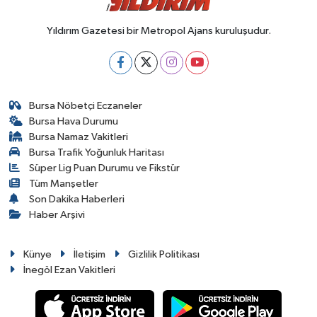
Yıldırım Gazetesi bir Metropol Ajans kuruluşudur.
Bursa Nöbetçi Eczaneler
Bursa Hava Durumu
Bursa Namaz Vakitleri
Bursa Trafik Yoğunluk Haritası
Süper Lig Puan Durumu ve Fikstür
Tüm Manşetler
Son Dakika Haberleri
Haber Arşivi
Künye
İletişim
Gizlilik Politikası
İnegöl Ezan Vakitleri