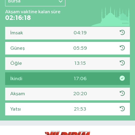
Bursa
Akşam vaktine kalan süre
02:16:17
İmsak
04:19
Güneş
05:59
Öğle
13:15
İkindi
17:06
Akşam
20:20
Yatsı
21:53