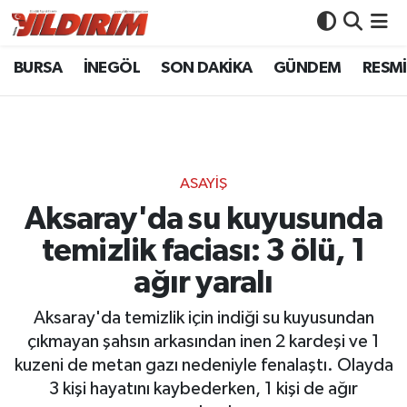
BURSA
İNEGÖL
SON DAKİKA
GÜNDEM
RESMİ
BURSA
Bursa Nöbetçi Eczaneler
İNEGÖL
Bursa Hava Durumu
SON DAKİKA
Bursa Namaz Vakitleri
ASAYİŞ
GÜNDEM
Bursa Trafik Yoğunluk Haritası
Aksaray'da su kuyusunda
temizlik faciası: 3 ölü, 1
RESMİ İLANLAR
Süper Lig Puan Durumu ve Fikstür
ağır yaralı
KÖŞE YAZILARI
Tüm Manşetler
Aksaray'da temizlik için indiği su kuyusundan
çıkmayan şahsın arkasından inen 2 kardeşi ve 1
SİYASET
Son Dakika Haberleri
kuzeni de metan gazı nedeniyle fenalaştı. Olayda
3 kişi hayatını kaybederken, 1 kişi de ağır
YAŞAM
Haber Arşivi