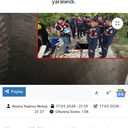
yaralandı.
SPOR
Paylaş
-
+
A
A
Aleyna Yağmur Akdağ
17.05.2026 - 21:35
17.05.2026 -
21:37
Okunma Süresi: 1 Dk