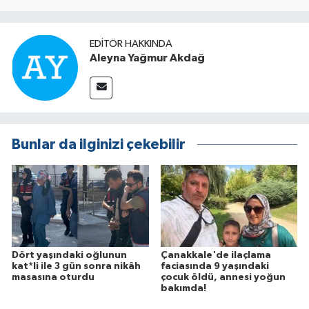
EDITÖR HAKKINDA
Aleyna Yağmur Akdağ
Bunlar da ilginizi çekebilir
Dört yaşındaki oğlunun
Çanakkale'de ilaçlama
kat*li ile 3 gün sonra nikâh
faciasında 9 yaşındaki
masasına oturdu
çocuk öldü, annesi yoğun
bakımda!