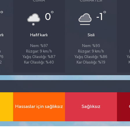
CUMA
CUMARTESI
°
°
°
4
0
-1
lı
Hafif karlı
Sisli
Nem: %97
Nem: %95
h
Rüzgar: 9 km/h
Rüzgar: 9 km/h
%76
Yağış Olasılığı: %87
Yağış Olasılığı: %86
Y
22
Kar Olasılığı: %40
Kar Olasılığı: %19
Hassaslar için sağlıksız
Sağlıksız