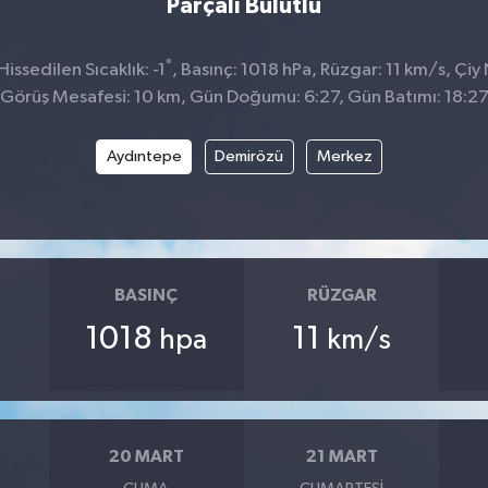
Parçalı Bulutlu
°
ssedilen Sıcaklık: -1
, Basınç: 1018 hPa, Rüzgar: 11 km/s, Çiy 
Görüş Mesafesi: 10 km, Gün Doğumu: 6:27, Gün Batımı: 18:2
Aydıntepe
Demirözü
Merkez
BASINÇ
RÜZGAR
1018
11
hpa
km/s
20 MART
21 MART