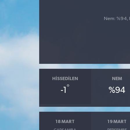
SPOR
Nem: %94, Hi
HISSEDILEN
NEM
°
-1
%94
18 MART
19 MART