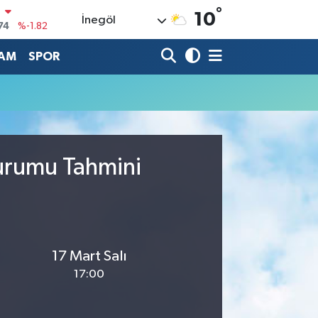
°
N
10
İnegöl
74
%-1.82
20
%0.02
AM
SPOR
90
%0.19
80
%0.18
9000
%0.19
0
Durumu Tahmini
,00
%0
17 Mart Salı
17:00