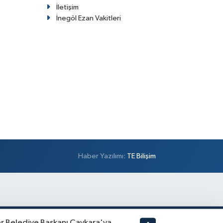
İletişim
İnegöl Ezan Vakitleri
Haber Yazılımı:
TE Bilişim
ar Belediye Başkanı Çaykara'ya