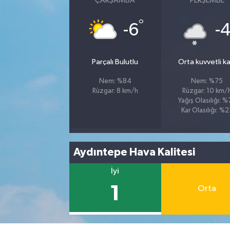
ÇARŞAMBA
PERŞEMBE
°
-6
-
Parçalı Bulutlu
Orta kuvvetli kar
Nem: %84
Nem: %75
Rüzgar: 8 km/h
Rüzgar: 10 km/
Yağış Olasılığı: 
Kar Olasılığı: %
Aydıntepe Hava Kalitesi
İyi
1
Orta