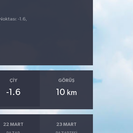
Noktası: -1.6,
7
ÇIY
GÖRÜŞ
-1.6
10
km
22 MART
23 MART