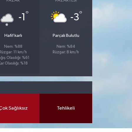
PAZAR
PAZARTESI
°
°
-1
-3
Hafif karlı
Parçalı Bulutlu
Nem: %88
Nem: %84
Rüzgar: 11 km/h
Rüzgar: 8 km/h
ağış Olasılığı: %61
Kar Olasılığı: %18
Çok Sağlıksız
Tehlikeli