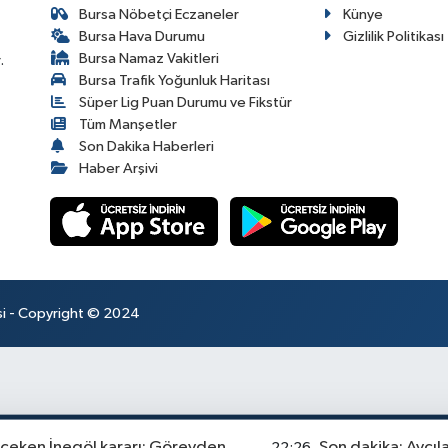
Bursa Nöbetçi Eczaneler
Künye
Bursa Hava Durumu
Gizlilik Politikası
Bursa Namaz Vakitleri
.
Bursa Trafik Yoğunluk Haritası
Süper Lig Puan Durumu ve Fikstür
Tüm Manşetler
Son Dakika Haberleri
Haber Arşivi
esi - Copyright © 2024
çeken İnegöl kararı: Görevden
Son dakika: Avcıl
22:26