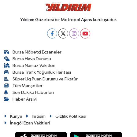
Yıldırım Gazetesi bir Metropol Ajans kuruluşudur.
Bursa Nöbetçi Eczaneler
Bursa Hava Durumu
Bursa Namaz Vakitleri
Bursa Trafik Yoğunluk Haritası
Süper Lig Puan Durumu ve Fikstür
Tüm Manşetler
Son Dakika Haberleri
Haber Arşivi
Künye
İletişim
Gizlilik Politikası
İnegöl Ezan Vakitleri