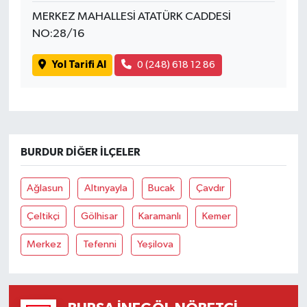
MERKEZ MAHALLESİ ATATÜRK CADDESİ
NO:28/16
Yol Tarifi Al
0 (248) 618 12 86
BURDUR DIĞER İLÇELER
Ağlasun
Altınyayla
Bucak
Çavdır
Çeltikçi
Gölhisar
Karamanlı
Kemer
Merkez
Tefenni
Yeşilova