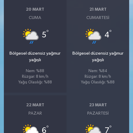
20 MART
21 MART
CUMA
CUMARTESI
°
°
5
4
Bölgesel düzensiz yağmur
Bölgesel düzensiz yağmur
yağışlı
yağışlı
Nem: %88
Nem: %84
Rüzgar: 8 km/h
Rüzgar: 8 km/h
Yağış Olasılığı: %88
Yağış Olasılığı: %88
22 MART
23 MART
PAZAR
PAZARTESI
°
°
6
7