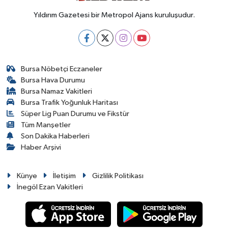
Yıldırım Gazetesi bir Metropol Ajans kuruluşudur.
Bursa Nöbetçi Eczaneler
Bursa Hava Durumu
Bursa Namaz Vakitleri
Bursa Trafik Yoğunluk Haritası
Süper Lig Puan Durumu ve Fikstür
Tüm Manşetler
Son Dakika Haberleri
Haber Arşivi
Künye
İletişim
Gizlilik Politikası
İnegöl Ezan Vakitleri