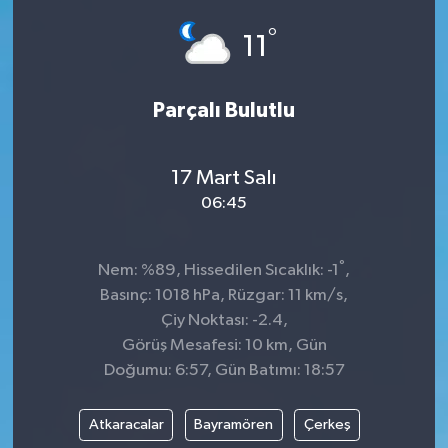
°
SPOR
11
Parçalı Bulutlu
17 Mart Salı
06:45
°
Nem: %89, Hissedilen Sıcaklık: -1
,
Basınç: 1018 hPa, Rüzgar: 11 km/s,
Çiy Noktası: -2.4,
Görüş Mesafesi: 10 km, Gün
Doğumu: 6:57, Gün Batımı: 18:57
Atkaracalar
Bayramören
Çerkeş