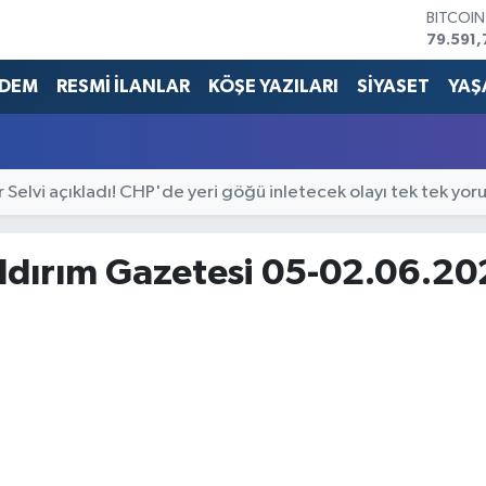
BITCOI
79.591,
DOLAR
45,436
DEM
RESMİ İLANLAR
KÖŞE YAZILARI
SİYASET
YAŞ
EURO
53,386
STERLİN
61,603
r Selvi açıkladı! CHP'de yeri göğü inletecek olayı tek tek yor
G.ALTIN
6862,0
BİST10
14.598
ıldırım Gazetesi 05-02.06.2