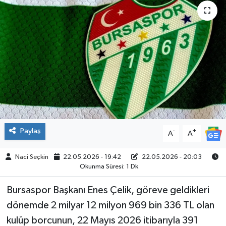
SPOR
Paylaş
-
+
A
A
Naci Seçkin
22.05.2026 - 19:42
22.05.2026 - 20:03
Okunma Süresi: 1 Dk
Bursaspor Başkanı Enes Çelik, göreve geldikleri
dönemde 2 milyar 12 milyon 969 bin 336 TL olan
kulüp borcunun, 22 Mayıs 2026 itibarıyla 391