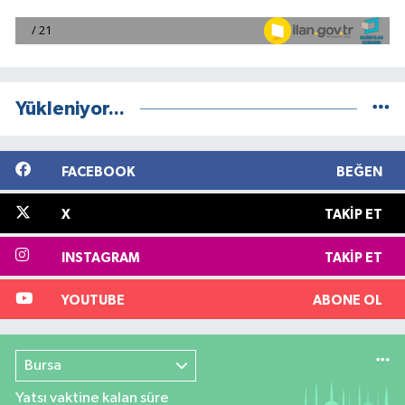
Yükleniyor...
FACEBOOK
BEĞEN
X
TAKIP ET
INSTAGRAM
TAKIP ET
YOUTUBE
ABONE OL
Bursa
Yatsı vaktine kalan süre