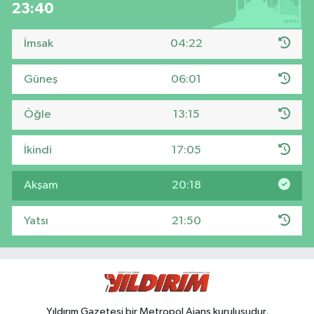
23:39
İmsak
04:22
Güneş
06:01
Öğle
13:15
İkindi
17:05
Akşam
20:18
Yatsı
21:50
Yıldırım Gazetesi bir Metropol Ajans kuruluşudur.