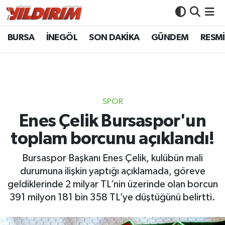
BURSA
İNEGÖL
SON DAKİKA
GÜNDEM
RESMİ
BURSA
Bursa Nöbetçi Eczaneler
İNEGÖL
Bursa Hava Durumu
SON DAKİKA
Bursa Namaz Vakitleri
SPOR
GÜNDEM
Bursa Trafik Yoğunluk Haritası
Enes Çelik Bursaspor'un
toplam borcunu açıklandı!
RESMİ İLANLAR
Süper Lig Puan Durumu ve Fikstür
Bursaspor Başkanı Enes Çelik, kulübün mali
KÖŞE YAZILARI
Tüm Manşetler
durumuna ilişkin yaptığı açıklamada, göreve
geldiklerinde 2 milyar TL’nin üzerinde olan borcun
SİYASET
Son Dakika Haberleri
391 milyon 181 bin 358 TL’ye düştüğünü belirtti.
YAŞAM
Haber Arşivi