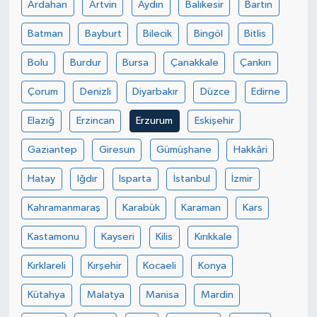
Ardahan
Artvin
Aydın
Balıkesir
Bartın
Batman
Bayburt
Bilecik
Bingöl
Bitlis
Bolu
Burdur
Bursa
Çanakkale
Çankırı
Çorum
Denizli
Diyarbakır
Düzce
Edirne
Elazığ
Erzincan
Erzurum
Eskişehir
Gaziantep
Giresun
Gümüşhane
Hakkâri
Hatay
Iğdır
Isparta
İstanbul
İzmir
Kahramanmaraş
Karabük
Karaman
Kars
Kastamonu
Kayseri
Kilis
Kırıkkale
Kırklareli
Kırşehir
Kocaeli
Konya
Kütahya
Malatya
Manisa
Mardin