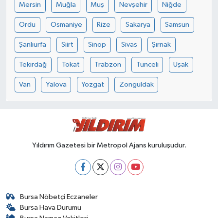
Mersin
Muğla
Muş
Nevşehir
Niğde
Ordu
Osmaniye
Rize
Sakarya
Samsun
Şanlıurfa
Siirt
Sinop
Sivas
Şırnak
Tekirdağ
Tokat
Trabzon
Tunceli
Uşak
Van
Yalova
Yozgat
Zonguldak
Yıldırım Gazetesi bir Metropol Ajans kuruluşudur.
Bursa Nöbetçi Eczaneler
Bursa Hava Durumu