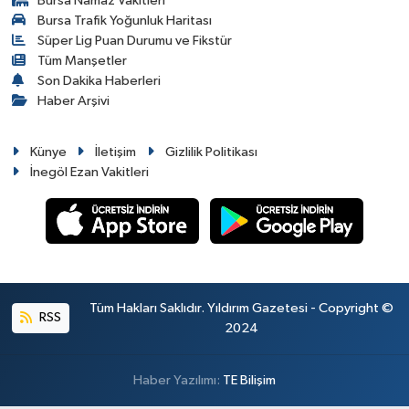
Bursa Namaz Vakitleri
Bursa Trafik Yoğunluk Haritası
Süper Lig Puan Durumu ve Fikstür
Tüm Manşetler
Son Dakika Haberleri
Haber Arşivi
Künye
İletişim
Gizlilik Politikası
İnegöl Ezan Vakitleri
Tüm Hakları Saklıdır. Yıldırım Gazetesi - Copyright ©
RSS
2024
Haber Yazılımı:
TE Bilişim