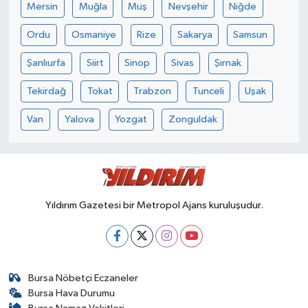
Mersin
Muğla
Muş
Nevşehir
Niğde
Ordu
Osmaniye
Rize
Sakarya
Samsun
Şanlıurfa
Siirt
Sinop
Sivas
Şırnak
Tekirdağ
Tokat
Trabzon
Tunceli
Uşak
Van
Yalova
Yozgat
Zonguldak
Yıldırım Gazetesi bir Metropol Ajans kuruluşudur.
Bursa Nöbetçi Eczaneler
Bursa Hava Durumu