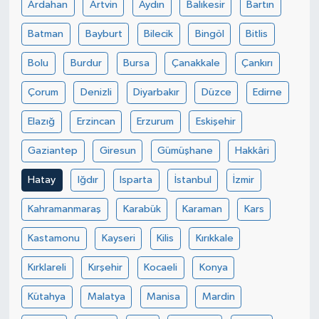
Ardahan
Artvin
Aydın
Balıkesir
Bartın
Batman
Bayburt
Bilecik
Bingöl
Bitlis
Bolu
Burdur
Bursa
Çanakkale
Çankırı
Çorum
Denizli
Diyarbakır
Düzce
Edirne
Elazığ
Erzincan
Erzurum
Eskişehir
Gaziantep
Giresun
Gümüşhane
Hakkâri
Hatay
Iğdır
Isparta
İstanbul
İzmir
Kahramanmaraş
Karabük
Karaman
Kars
Kastamonu
Kayseri
Kilis
Kırıkkale
Kırklareli
Kırşehir
Kocaeli
Konya
Kütahya
Malatya
Manisa
Mardin