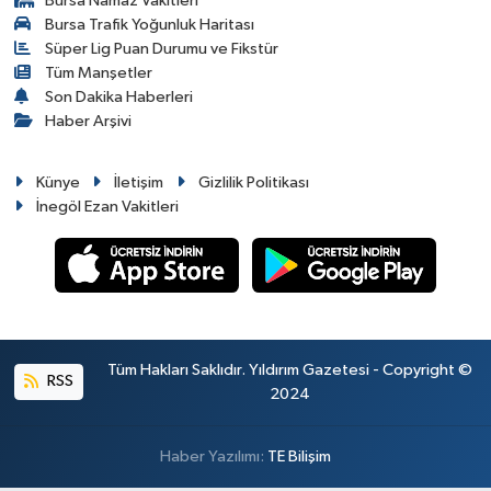
Bursa Namaz Vakitleri
Bursa Trafik Yoğunluk Haritası
Süper Lig Puan Durumu ve Fikstür
Tüm Manşetler
Son Dakika Haberleri
Haber Arşivi
Künye
İletişim
Gizlilik Politikası
İnegöl Ezan Vakitleri
Tüm Hakları Saklıdır. Yıldırım Gazetesi - Copyright ©
RSS
2024
Haber Yazılımı:
TE Bilişim