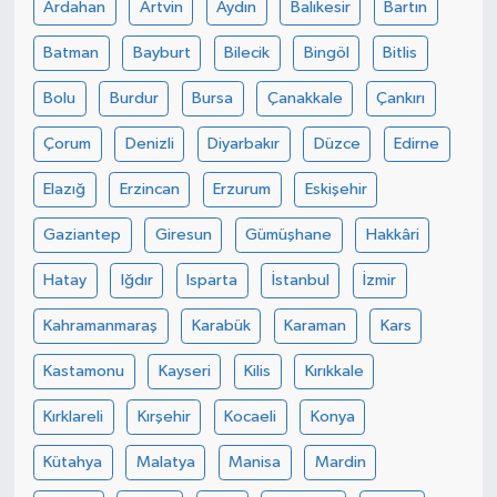
Ardahan
Artvin
Aydın
Balıkesir
Bartın
Batman
Bayburt
Bilecik
Bingöl
Bitlis
Bolu
Burdur
Bursa
Çanakkale
Çankırı
Çorum
Denizli
Diyarbakır
Düzce
Edirne
Elazığ
Erzincan
Erzurum
Eskişehir
Gaziantep
Giresun
Gümüşhane
Hakkâri
Hatay
Iğdır
Isparta
İstanbul
İzmir
Kahramanmaraş
Karabük
Karaman
Kars
Kastamonu
Kayseri
Kilis
Kırıkkale
Kırklareli
Kırşehir
Kocaeli
Konya
Kütahya
Malatya
Manisa
Mardin