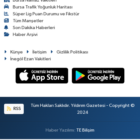
Bursa Namaz Vakitleri
Bursa Trafik Yoğunluk Haritası
Süper Lig Puan Durumu ve Fikstür
Tüm Manşetler
Son Dakika Haberleri
Haber Arşivi
Künye
İletişim
Gizlilik Politikası
İnegöl Ezan Vakitleri
Tüm Hakları Saklıdır. Yıldırım Gazetesi - Copyright ©
RSS
2024
Haber Yazılımı:
TE Bilişim