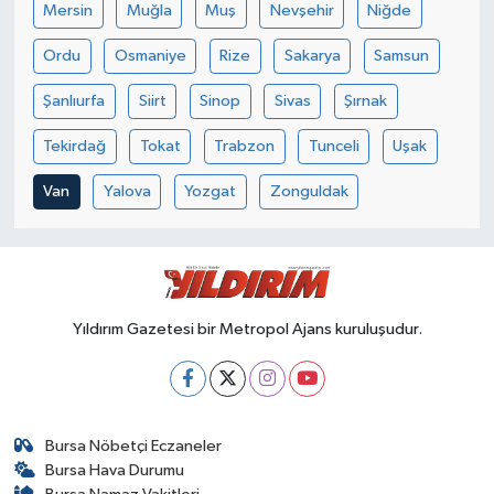
Mersin
Muğla
Muş
Nevşehir
Niğde
Ordu
Osmaniye
Rize
Sakarya
Samsun
Şanlıurfa
Siirt
Sinop
Sivas
Şırnak
Tekirdağ
Tokat
Trabzon
Tunceli
Uşak
Van
Yalova
Yozgat
Zonguldak
Yıldırım Gazetesi bir Metropol Ajans kuruluşudur.
Bursa Nöbetçi Eczaneler
Bursa Hava Durumu