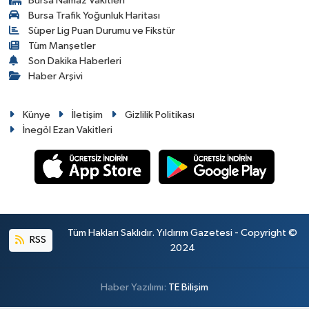
Bursa Namaz Vakitleri
Bursa Trafik Yoğunluk Haritası
Süper Lig Puan Durumu ve Fikstür
Tüm Manşetler
Son Dakika Haberleri
Haber Arşivi
Künye
İletişim
Gizlilik Politikası
İnegöl Ezan Vakitleri
Tüm Hakları Saklıdır. Yıldırım Gazetesi - Copyright ©
RSS
2024
Haber Yazılımı:
TE Bilişim