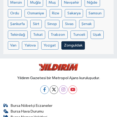
Mersin
Muğla
Muş
Nevşehir
Niğde
Ordu
Osmaniye
Rize
Sakarya
Samsun
Şanlıurfa
Siirt
Sinop
Sivas
Şırnak
Tekirdağ
Tokat
Trabzon
Tunceli
Uşak
Van
Yalova
Yozgat
Zonguldak
Yıldırım Gazetesi bir Metropol Ajans kuruluşudur.
Bursa Nöbetçi Eczaneler
Bursa Hava Durumu