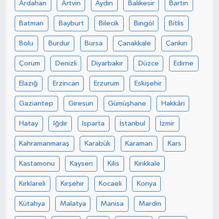
Ardahan
Artvin
Aydın
Balıkesir
Bartın
Batman
Bayburt
Bilecik
Bingöl
Bitlis
Bolu
Burdur
Bursa
Çanakkale
Çankırı
Çorum
Denizli
Diyarbakır
Düzce
Edirne
Elazığ
Erzincan
Erzurum
Eskişehir
Gaziantep
Giresun
Gümüşhane
Hakkâri
Hatay
Iğdır
Isparta
İstanbul
İzmir
Kahramanmaraş
Karabük
Karaman
Kars
Kastamonu
Kayseri
Kilis
Kırıkkale
Kırklareli
Kırşehir
Kocaeli
Konya
Kütahya
Malatya
Manisa
Mardin