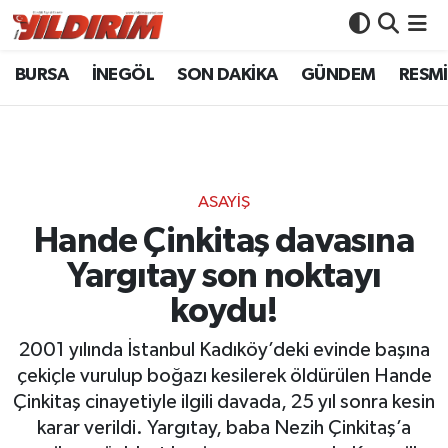
BURSA
İNEGÖL
SON DAKİKA
GÜNDEM
RESMİ
BURSA
Bursa Nöbetçi Eczaneler
İNEGÖL
Bursa Hava Durumu
SON DAKİKA
Bursa Namaz Vakitleri
ASAYİŞ
GÜNDEM
Bursa Trafik Yoğunluk Haritası
Hande Çinkitaş davasına
Yargıtay son noktayı
RESMİ İLANLAR
Süper Lig Puan Durumu ve Fikstür
koydu!
KÖŞE YAZILARI
Tüm Manşetler
2001 yılında İstanbul Kadıköy’deki evinde başına
çekiçle vurulup boğazı kesilerek öldürülen Hande
SİYASET
Son Dakika Haberleri
Çinkitaş cinayetiyle ilgili davada, 25 yıl sonra kesin
karar verildi. Yargıtay, baba Nezih Çinkitaş’a
YAŞAM
Haber Arşivi