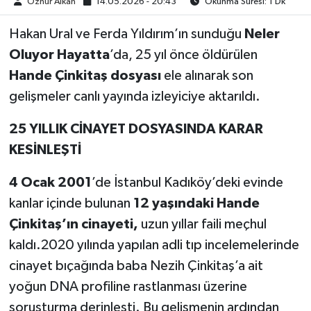
Öznur Alkan
14.05.2026 - 20:43
Okunma Süresi: 1 Dk
Hakan Ural ve Ferda Yıldırım’ın sunduğu
Neler
Oluyor Hayatta
’da, 25 yıl önce öldürülen
Hande Çinkitaş dosyası
ele alınarak son
gelişmeler canlı yayında izleyiciye aktarıldı.
25 YILLIK CİNAYET DOSYASINDA KARAR
KESİNLEŞTİ
4 Ocak 2001
’de İstanbul Kadıköy’deki evinde
kanlar içinde bulunan
12 yaşındaki Hande
Çinkitaş’ın cinayeti,
uzun yıllar faili meçhul
kaldı.2020 yılında yapılan adli tıp incelemelerinde
cinayet bıçağında baba Nezih Çinkitaş’a ait
yoğun DNA profiline rastlanması üzerine
soruşturma derinleşti. Bu gelişmenin ardından