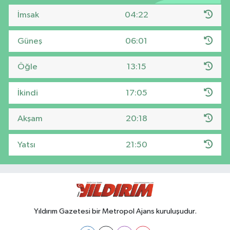
İmsak
04:22
Güneş
06:01
Öğle
13:15
İkindi
17:05
Akşam
20:18
Yatsı
21:50
Yıldırım Gazetesi bir Metropol Ajans kuruluşudur.