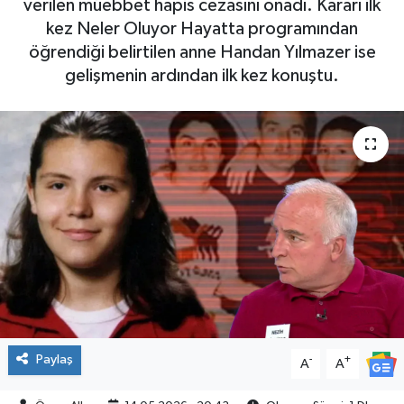
verilen müebbet hapis cezasını onadı. Kararı ilk
kez Neler Oluyor Hayatta programından
SPOR
öğrendiği belirtilen anne Handan Yılmazer ise
gelişmenin ardından ilk kez konuştu.
Paylaş
-
+
A
A