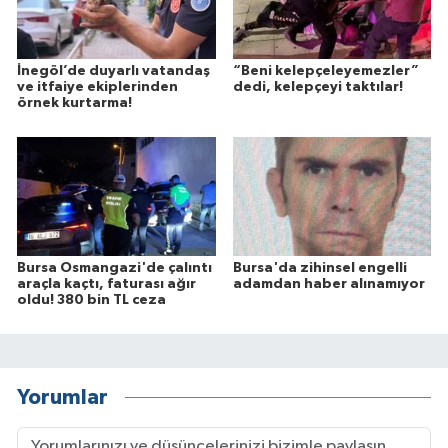
İnegöl’de duyarlı vatandaş
“Beni kelepçeleyemezler”
ve itfaiye ekiplerinden
dedi, kelepçeyi taktılar!
örnek kurtarma!
Bursa Osmangazi'de çalıntı
Bursa'da zihinsel engelli
araçla kaçtı, faturası ağır
adamdan haber alınamıyor
oldu! 380 bin TL ceza
Yorumlar