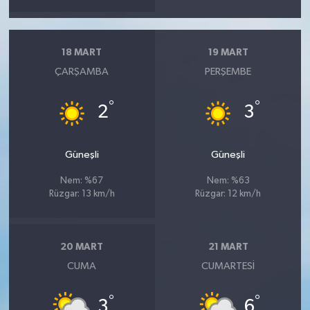
18 MART
19 MART
ÇARŞAMBA
PERŞEMBE
°
°
2
3
Güneşli
Güneşli
Nem: %67
Nem: %63
Rüzgar: 13 km/h
Rüzgar: 12 km/h
20 MART
21 MART
CUMA
CUMARTESI
°
°
3
6