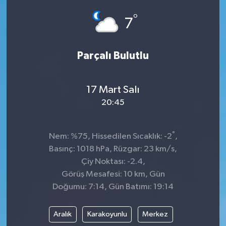
°
SPOR
7
Parçalı Bulutlu
17 Mart Salı
20:45
°
Nem: %75, Hissedilen Sıcaklık: -2
,
Basınç: 1018 hPa, Rüzgar: 23 km/s,
Çiy Noktası: -2.4,
Görüş Mesafesi: 10 km, Gün
Doğumu: 7:14, Gün Batımı: 19:14
Aralık
Karakoyunlu
Merkez