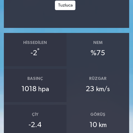
Tuzluca
HISSEDILEN
NEM
°
-2
%75
BASINÇ
RÜZGAR
1018
23
hpa
km/s
ÇIY
GÖRÜŞ
-2.4
10
km