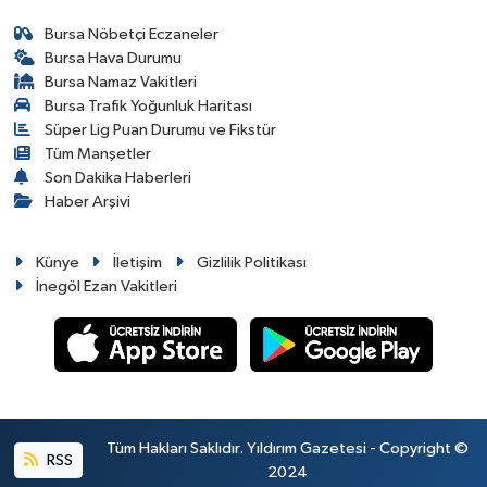
Bursa Nöbetçi Eczaneler
Bursa Hava Durumu
Bursa Namaz Vakitleri
Bursa Trafik Yoğunluk Haritası
Süper Lig Puan Durumu ve Fikstür
Tüm Manşetler
Son Dakika Haberleri
Haber Arşivi
Künye
İletişim
Gizlilik Politikası
İnegöl Ezan Vakitleri
Tüm Hakları Saklıdır. Yıldırım Gazetesi - Copyright ©
RSS
2024