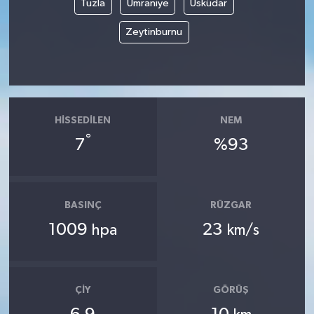
Tuzla
Ümraniye
Üsküdar
Zeytinburnu
HISSEDILEN
NEM
°
7
%93
BASINÇ
RÜZGAR
1009
23
hpa
km/s
ÇIY
GÖRÜŞ