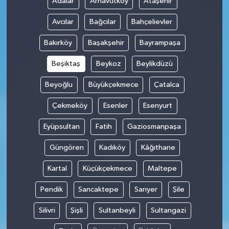
Adalar
Arnavutköy
Ataşehir
Avcılar
Bağcılar
Bahçelievler
Bakırköy
Başakşehir
Bayrampaşa
Beşiktaş
Beykoz
Beylikdüzü
Beyoğlu
Büyükçekmece
Çatalca
Çekmeköy
Esenler
Esenyurt
Eyüpsultan
Fatih
Gaziosmanpaşa
Güngören
Kadıköy
Kâğıthane
Kartal
Küçükçekmece
Maltepe
Pendik
Sancaktepe
Sarıyer
Şile
Silivri
Şişli
Sultanbeyli
Sultangazi