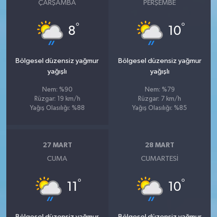
ÇARŞAMBA
PERŞEMBE
°
°
8
10
Bölgesel düzensiz yağmur
Bölgesel düzensiz yağmur
yağışlı
yağışlı
Nem: %90
Nem: %79
Rüzgar: 19 km/h
Rüzgar: 7 km/h
Yağış Olasılığı: %88
Yağış Olasılığı: %85
27 MART
28 MART
CUMA
CUMARTESI
°
°
11
10
Bölgesel düzensiz yağmur
Bölgesel düzensiz yağmur