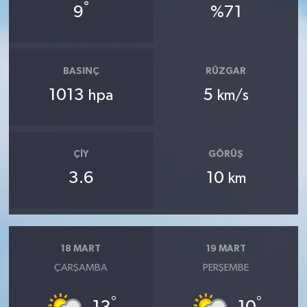
°
9
%71
BASINÇ
RÜZGAR
1013
5
hpa
km/s
ÇIY
GÖRÜŞ
3.6
10
km
18 MART
19 MART
ÇARŞAMBA
PERŞEMBE
°
°