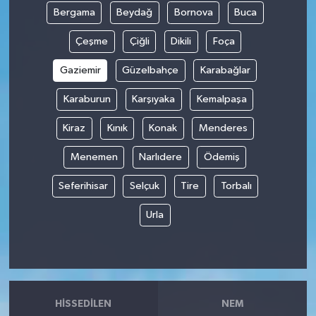
Bergama
Beydağ
Bornova
Buca
Çeşme
Çiğli
Dikili
Foça
Gaziemir
Güzelbahçe
Karabağlar
Karaburun
Karşıyaka
Kemalpaşa
Kiraz
Kınık
Konak
Menderes
Menemen
Narlıdere
Ödemiş
Seferihisar
Selçuk
Tire
Torbalı
Urla
HISSEDILEN
NEM