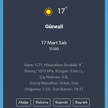
°
SPOR
17
Güneşli
17 Mart Salı
11:00
°
Nem: %71, Hissedilen Sıcaklık: 9
,
Basınç: 1013 hPa, Rüzgar: 5 km/s,
Çiy Noktası: 3.6,
Görüş Mesafesi: 10 km, Gün
Doğumu: 7:20, Gün Batımı: 19:21
Aliağa
Balçova
Bayındır
Bayraklı