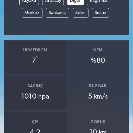
Akyaka
Arpaçay
Digor
Kağızman
Merkez
Sarıkamış
Selim
Susuz
HISSEDILEN
NEM
°
7
%80
BASINÇ
RÜZGAR
1010
5
hpa
km/s
ÇIY
GÖRÜŞ
4.2
10
km