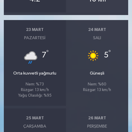
23 MART
24 MART
PAZARTESI
SALI
°
°
7
5
Orta kuvvetli yağmurlu
Güneşli
Nem: %73
Nem: %60
Rüzgar: 13 km/h
Rüzgar: 13 km/h
Yağış Olasılığı: %95
25 MART
26 MART
ÇARŞAMBA
PERŞEMBE