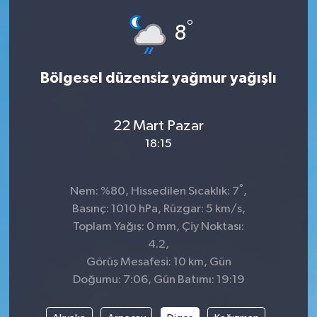
°
SPOR
8
Bölgesel düzensiz yağmur yağışlı
22 Mart Pazar
18:15
°
Nem: %80, Hissedilen Sıcaklık: 7
,
Basınç: 1010 hPa, Rüzgar: 5 km/s,
Toplam Yağış: 0 mm, Çiy Noktası:
4.2,
Görüş Mesafesi: 10 km, Gün
Doğumu: 7:06, Gün Batımı: 19:19