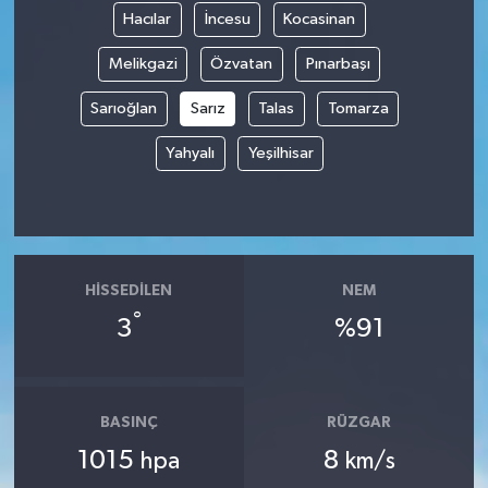
Hacılar
İncesu
Kocasinan
Melikgazi
Özvatan
Pınarbaşı
Sarıoğlan
Sarız
Talas
Tomarza
Yahyalı
Yeşilhisar
HISSEDILEN
NEM
°
3
%91
BASINÇ
RÜZGAR
1015
8
hpa
km/s