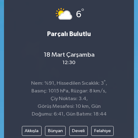
°
SPOR
6
Parçalı Bulutlu
18 Mart Çarşamba
12:30
°
Nem: %91, Hissedilen Sıcaklık: 3
,
Basınç: 1015 hPa, Rüzgar: 8 km/s,
Çiy Noktası: 3.4,
Görüş Mesafesi: 10 km, Gün
Doğumu: 6:41, Gün Batımı: 18:44
Akkışla
Bünyan
Develi
Felahiye