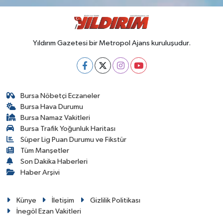
Yıldırım Gazetesi bir Metropol Ajans kuruluşudur.
Bursa Nöbetçi Eczaneler
Bursa Hava Durumu
Bursa Namaz Vakitleri
Bursa Trafik Yoğunluk Haritası
Süper Lig Puan Durumu ve Fikstür
Tüm Manşetler
Son Dakika Haberleri
Haber Arşivi
Künye
İletişim
Gizlilik Politikası
İnegöl Ezan Vakitleri