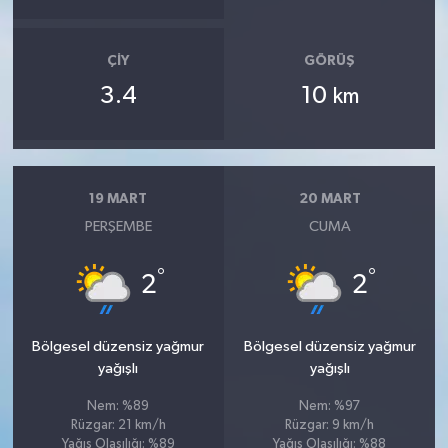
ÇIY
GÖRÜŞ
3.4
10
km
19 MART
20 MART
PERŞEMBE
CUMA
°
°
2
2
Bölgesel düzensiz yağmur
Bölgesel düzensiz yağmur
yağışlı
yağışlı
Nem: %89
Nem: %97
Rüzgar: 21 km/h
Rüzgar: 9 km/h
Yağış Olasılığı: %89
Yağış Olasılığı: %88