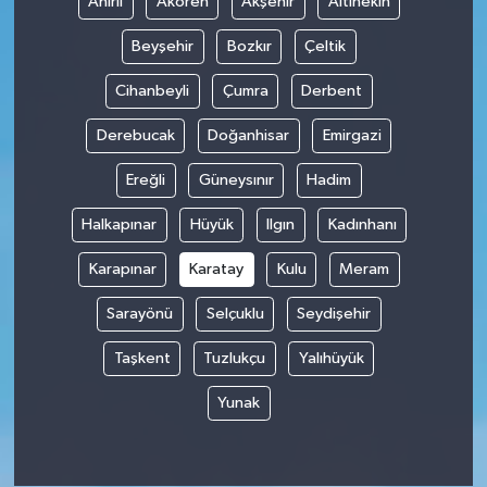
Ahırlı
Akören
Akşehir
Altınekin
Beyşehir
Bozkır
Çeltik
Cihanbeyli
Çumra
Derbent
Derebucak
Doğanhisar
Emirgazi
Ereğli
Güneysınır
Hadim
Halkapınar
Hüyük
Ilgın
Kadınhanı
Karapınar
Karatay
Kulu
Meram
Sarayönü
Selçuklu
Seydişehir
Taşkent
Tuzlukçu
Yalıhüyük
Yunak