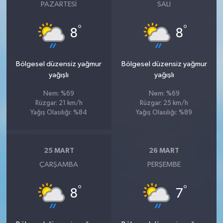
PAZARTESI
SALI
°
°
8
8
Bölgesel düzensiz yağmur
Bölgesel düzensiz yağmur
yağışlı
yağışlı
Nem: %69
Nem: %69
Rüzgar: 21 km/h
Rüzgar: 25 km/h
Yağış Olasılığı: %84
Yağış Olasılığı: %89
25 MART
26 MART
ÇARŞAMBA
PERŞEMBE
°
°
8
7