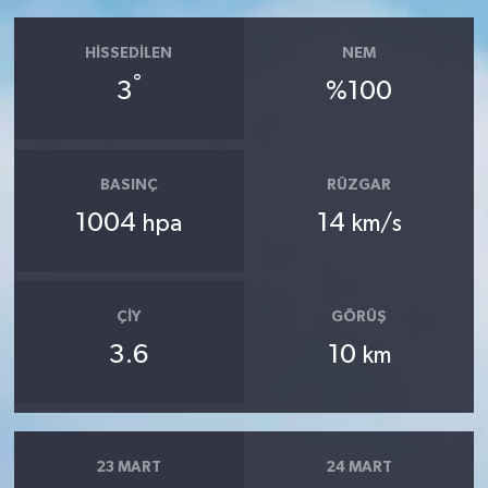
HISSEDILEN
NEM
°
3
%100
BASINÇ
RÜZGAR
1004
14
hpa
km/s
ÇIY
GÖRÜŞ
3.6
10
km
23 MART
24 MART