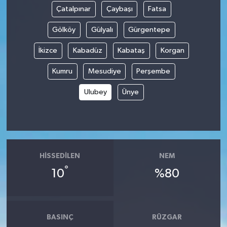
Çatalpınar
Çaybaşı
Fatsa
Gölköy
Gülyalı
Gürgentepe
İkizce
Kabadüz
Kabataş
Korgan
Kumru
Mesudiye
Perşembe
Ulubey
Ünye
HISSEDILEN
NEM
°
10
%80
BASINÇ
RÜZGAR