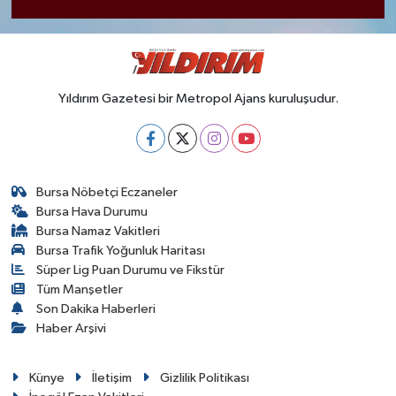
Yıldırım Gazetesi bir Metropol Ajans kuruluşudur.
Bursa Nöbetçi Eczaneler
Bursa Hava Durumu
Bursa Namaz Vakitleri
Bursa Trafik Yoğunluk Haritası
Süper Lig Puan Durumu ve Fikstür
Tüm Manşetler
Son Dakika Haberleri
Haber Arşivi
Künye
İletişim
Gizlilik Politikası