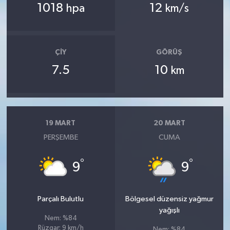
1018
12
hpa
km/s
ÇIY
GÖRÜŞ
7.5
10
km
19 MART
20 MART
PERŞEMBE
CUMA
°
°
9
9
Parçalı Bulutlu
Bölgesel düzensiz yağmur
yağışlı
Nem: %84
Rüzgar: 9 km/h
Nem: %84