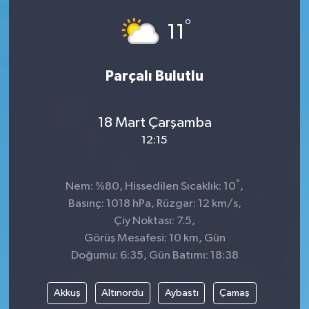
°
SPOR
11
Parçalı Bulutlu
18 Mart Çarşamba
12:15
°
Nem: %80, Hissedilen Sıcaklık: 10
,
Basınç: 1018 hPa, Rüzgar: 12 km/s,
Çiy Noktası: 7.5,
Görüş Mesafesi: 10 km, Gün
Doğumu: 6:35, Gün Batımı: 18:38
Akkuş
Altınordu
Aybastı
Çamaş