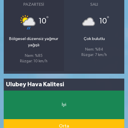
PAZARTESI
SALI
°
°
10
10
Bölgesel düzensiz yağmur
Çok bulutlu
yağışlı
Nem: %84
Rüzgar: 7 km/h
Nem: %85
Rüzgar: 10 km/h
Ulubey Hava Kalitesi
İyi
Orta