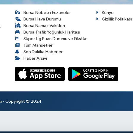
Bursa Nöbetçi Eczaneler
Künye
Bursa Hava Durumu
Gizlilik Politikası
Bursa Namaz Vakitleri
.
Bursa Trafik Yoğunluk Haritası
Süper Lig Puan Durumu ve Fikstür
Tüm Manşetler
Son Dakika Haberleri
Haber Arşivi
esi - Copyright © 2024