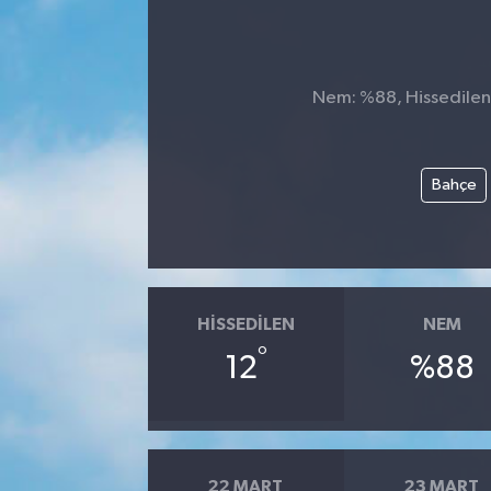
SPOR
Nem: %88, Hissedilen S
Bahçe
HISSEDILEN
NEM
°
12
%88
22 MART
23 MART