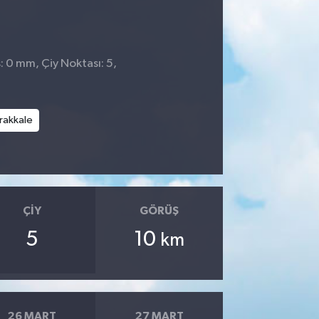
: 0 mm, Çiy Noktası: 5,
rakkale
ÇIY
GÖRÜŞ
5
10
km
26 MART
27 MART