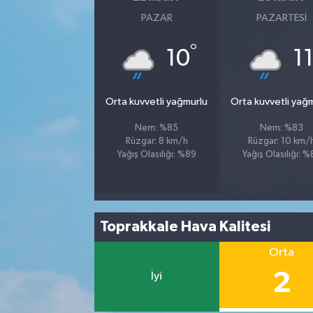
PAZAR
PAZARTESI
°
10
1
Orta kuvvetli yağmurlu
Orta kuvvetli yağ
Nem: %85
Nem: %83
Rüzgar: 8 km/h
Rüzgar: 10 km/
Yağış Olasılığı: %89
Yağış Olasılığı: 
Toprakkale Hava Kalitesi
Orta
2
İyi