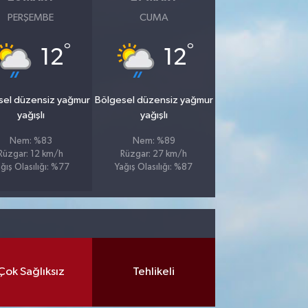
PERŞEMBE
CUMA
°
°
12
12
sel düzensiz yağmur
Bölgesel düzensiz yağmur
yağışlı
yağışlı
Nem: %83
Nem: %89
Rüzgar: 12 km/h
Rüzgar: 27 km/h
ğış Olasılığı: %77
Yağış Olasılığı: %87
Çok Sağlıksız
Tehlikeli