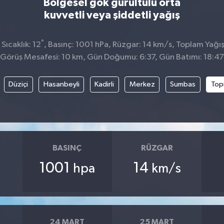
Bölgesel gök gürültülü orta
kuvvetli veya şiddetli yağış
°
ıcaklık: 12
, Basınç: 1001 hPa, Rüzgar: 14 km/s, Toplam Yağış
Görüş Mesafesi: 10 km, Gün Doğumu: 6:37, Gün Batımı: 18:47
Düziçi
Hasanbeyli
Kadirli
Merkez
Sumbas
Top
BASINÇ
RÜZGAR
1001
14
hpa
km/s
24 MART
25 MART