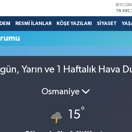
BITCOI
79.591,
DOLAR
45,436
DEM
RESMİ İLANLAR
KÖŞE YAZILARI
SİYASET
YAŞ
EURO
53,386
urumu
STERLİN
61,603
G.ALTIN
6862,0
BİST10
gün, Yarın ve 1 Haftalık Hava 
14.598
Osmaniye
°
15