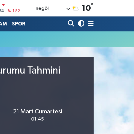
°
N
10
İnegöl
74
%-1.82
20
%0.02
AM
SPOR
90
%0.19
80
%0.18
9000
%0.19
0
Durumu Tahmini
,00
%0
21 Mart Cumartesi
01:45