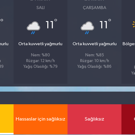
SALI
ÇARŞAMBA
°
°
°
1
11
11
murlu
Orta kuvvetli yağmurlu
Orta kuvvetli yağmurlu
Bölge
Nem: %80
Nem: %85
h
Rüzgar: 12 km/h
Rüzgar: 10 km/h
%89
Yağış Olasılığı: %79
Yağış Olasılığı: %86
Ya
Hassaslar için sağlıksız
Sağlıksız