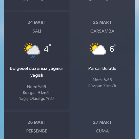
24 MART
25 MART
SALI
ÇARŞAMBA
°
°
4
6
Bölgesel düzensiz yağmur
Parçalı Bulutlu
yağışlı
Nem: %58
Rüzgar: 7 km/h
Nem: %69
Rüzgar: 9 km/h
Yağış Olasılığı: %87
26 MART
27 MART
PERŞEMBE
CUMA