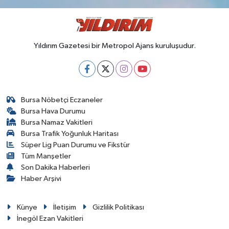
Yıldırım Gazetesi bir Metropol Ajans kuruluşudur.
Bursa Nöbetçi Eczaneler
Bursa Hava Durumu
Bursa Namaz Vakitleri
Bursa Trafik Yoğunluk Haritası
Süper Lig Puan Durumu ve Fikstür
Tüm Manşetler
Son Dakika Haberleri
Haber Arşivi
Künye
İletişim
Gizlilik Politikası
İnegöl Ezan Vakitleri