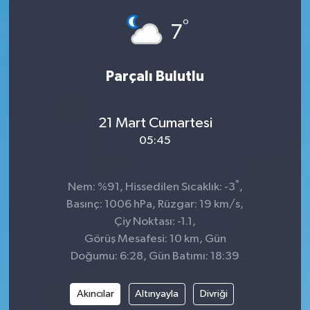
°
SPOR
7
Parçalı Bulutlu
21 Mart Cumartesi
05:45
°
Nem: %91, Hissedilen Sıcaklık: -3
,
Basınç: 1006 hPa, Rüzgar: 19 km/s,
Çiy Noktası: -1.1,
Görüş Mesafesi: 10 km, Gün
Doğumu: 6:28, Gün Batımı: 18:39
Akıncılar
Altınyayla
Divriği