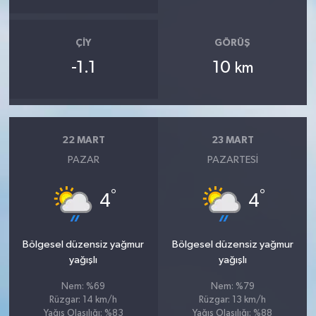
ÇIY
GÖRÜŞ
-1.1
10
km
22 MART
23 MART
PAZAR
PAZARTESI
°
°
4
4
Bölgesel düzensiz yağmur
Bölgesel düzensiz yağmur
yağışlı
yağışlı
Nem: %69
Nem: %79
Rüzgar: 14 km/h
Rüzgar: 13 km/h
Yağış Olasılığı: %83
Yağış Olasılığı: %88