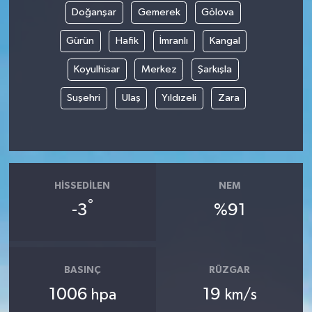
Doğanşar
Gemerek
Gölova
Gürün
Hafik
İmranlı
Kangal
Koyulhisar
Merkez
Şarkışla
Suşehri
Ulaş
Yıldızeli
Zara
HISSEDILEN
NEM
°
-3
%91
BASINÇ
RÜZGAR
1006
19
hpa
km/s