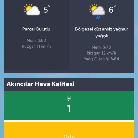
°
°
5
6
Parçalı Bulutlu
Bölgesel düzensiz yağmur
yağışlı
Nem: %63
Rüzgar: 11 km/h
Nem: %70
Rüzgar: 12 km/h
Yağış Olasılığı: %84
Akıncılar Hava Kalitesi
İyi
1
Orta