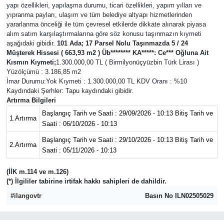
yapı özellikleri, yapılaşma durumu, ticari özellikleri, yapım yılları ve
yıpranma payları, ulaşım ve tüm belediye altyapı hizmetlerinden
yararlanma önceliği ile tüm çevresel etkilerde dikkate alınarak piyasa
alım satım karşılaştırmalarına göre söz konusu taşınmazın kıymeti
aşağıdaki gibidir.
101 Ada; 17 Parsel Nolu Taşınmazda 5 / 24
Müşterek Hissesi ( 663,93 m2 ) Üb******** KA*****: Ce*** Oğluna Ait
Kısmın Kıymeti;
1.300.000,00 TL ( Birmilyonüçyüzbin Türk Lirası )
Yüzölçümü : 3.186,85 m2
İmar Durumu:Yok Kıymeti : 1.300.000,00 TL KDV Oranı : %10
Kaydındaki Şerhler: Tapu kaydındaki gibidir.
Artırma Bilgileri
Başlangıç Tarih ve Saati : 29/09/2026 - 10:13 Bitiş Tarih ve
1.Artırma
Saati : 06/10/2026 - 10:13
Başlangıç Tarih ve Saati : 29/10/2026 - 10:13 Bitiş Tarih ve
2.Artırma
Saati : 05/11/2026 - 10:13
(İİK m.114 ve m.126)
(*) İlgililer tabirine irtifak hakkı sahipleri de dahildir.
#ilangovtr
Basın No ILN02505029