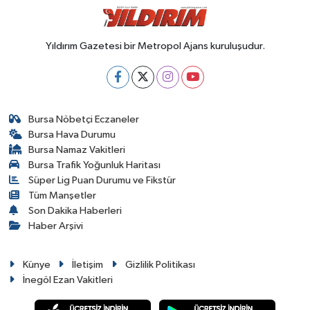
Yıldırım Gazetesi bir Metropol Ajans kuruluşudur.
Bursa Nöbetçi Eczaneler
Bursa Hava Durumu
Bursa Namaz Vakitleri
Bursa Trafik Yoğunluk Haritası
Süper Lig Puan Durumu ve Fikstür
Tüm Manşetler
Son Dakika Haberleri
Haber Arşivi
Künye
İletişim
Gizlilik Politikası
İnegöl Ezan Vakitleri