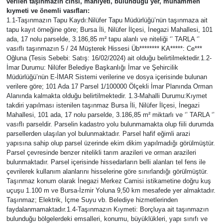
verilen taşınmazın cinsi, mahiyeti, bulunduğu yer, muhammen
kıymeti ve önemli vasıfları:
SPOR
1.1-Taşınmazın Tapu Kaydı:Nilüfer Tapu Müdürlüğü’nün taşınmaza ait
tapu kayıt örneğine göre; Bursa İli, Nilüfer İlçesi, İnegazi Mahallesi, 101
ada, 17 nolu parselde, 3.186,85 m² tapu alanlı ve niteliği ‘’ TARLA ‘’
vasıflı taşınmazın 5 / 24 Müşterek Hissesi Üb******** KA*****: Ce***
Oğluna (Tesis Sebebi: Satış: 16/02/2024) ait olduğu belirtilmektedir.1.2-
İmar Durumu: Nilüfer Belediye Başkanlığı İmar ve Şehircilik
Müdürlüğü’nün E-İMAR Sistemi verilerine ve dosya içerisinde bulunan
verilere göre; 101 Ada 17 Parsel 1/100000 Ölçekli İmar Planında Orman
Alanında kalmakta olduğu belirtilmektedir. 1.3-Mahalli Durumu:Kıymet
takdiri yapılması istenilen taşınmaz Bursa İli, Nilüfer İlçesi, İnegazi
Mahallesi, 101 ada, 17 nolu parselde, 3.186,85 m² miktarlı ve ‘’ TARLA ‘’
vasıflı parseldir. Parselin kadastro yolu bulunmamakta olup fiili durumda
parsellerden ulaşılan yol bulunmaktadır. Parsel hafif eğimli arazi
yapısına sahip olup parsel üzerinde ekim dikim yapılmadığı görülmüştür.
Parsel çevresinde benzer nitelikli tarım arazileri ve orman arazileri
bulunmaktadır. Parsel içerisinde hissedarların belli alanları tel fens ile
çevrilerek kullanım alanlarını hisselerine göre sınırlandığı görülmüştür.
Taşınmaz konum olarak İnegazi Merkez Camisi istikametine doğru kuş
uçuşu 1.100 m ve Bursa-İzmir Yoluna 9,50 km mesafede yer almaktadır.
Taşınmaz; Elektrik, İçme Suyu vb. Belediye hizmetlerinden
faydalanmamaktadır.1.4-Taşınmazın Kıymeti: Borçluya ait taşınmazın
bulunduğu bölgelerdeki emsalleri, konumu, büyüklükleri, yapı sınıfı ve