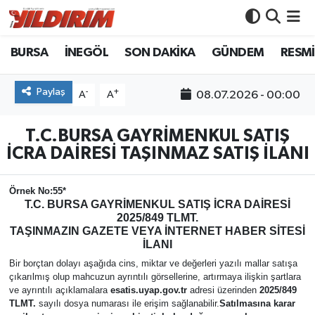
BURSA
İNEGÖL
SON DAKİKA
GÜNDEM
RESMİ
BURSA
Bursa Nöbetçi Eczaneler
İNEGÖL
Bursa Hava Durumu
Paylaş
-
+
08.07.2026 - 00:00
A
A
SON DAKİKA
Bursa Namaz Vakitleri
T.C.BURSA GAYRİMENKUL SATIŞ
İCRA DAİRESİ TAŞINMAZ SATIŞ İLANI
GÜNDEM
Bursa Trafik Yoğunluk Haritası
Örnek No:55*
RESMİ İLANLAR
Süper Lig Puan Durumu ve Fikstür
T.C.
BURSA
GAYRİMENKUL SATIŞ İCRA DAİRESİ
2025/849 TLMT.
TAŞINMAZIN GAZETE VEYA İNTERNET HABER SİTESİ
KÖŞE YAZILARI
Tüm Manşetler
İLANI
Bir borçtan dolayı aşağıda cins, miktar ve değerleri yazılı mallar satışa
SİYASET
Son Dakika Haberleri
çıkarılmış olup mahcuzun ayrıntılı görsellerine, artırmaya ilişkin şartlara
ve ayrıntılı açıklamalara
esatis.uyap.gov.tr
adresi üzerinden
2025/849
YAŞAM
Haber Arşivi
TLMT.
sayılı dosya numarası ile erişim sağlanabilir.
Satılmasına karar