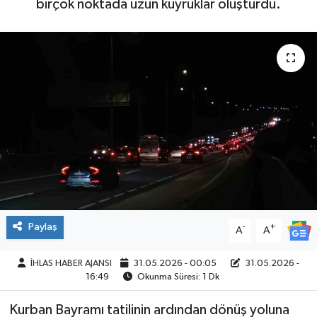
birçok noktada uzun kuyruklar oluşturdu.
SPOR
Paylaş
-
+
A
A
İHLAS HABER AJANSI
31.05.2026 - 00:05
31.05.2026 -
16:49
Okunma Süresi: 1 Dk
Kurban Bayramı tatilinin ardından dönüş yoluna