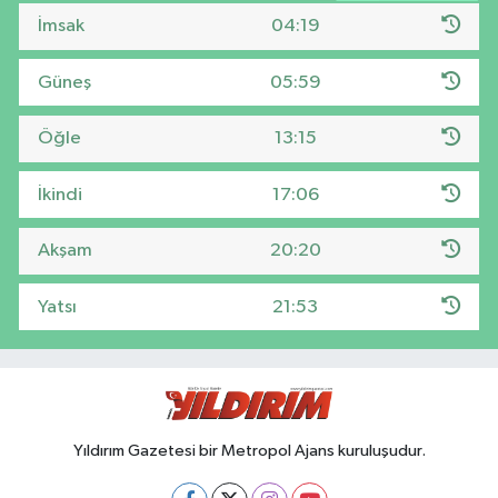
İmsak
04:19
Güneş
05:59
Öğle
13:15
İkindi
17:06
Akşam
20:20
Yatsı
21:53
Yıldırım Gazetesi bir Metropol Ajans kuruluşudur.