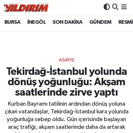
BURSA
İNEGÖL
SON DAKİKA
GÜNDEM
RESMİ
BURSA
Bursa Nöbetçi Eczaneler
İNEGÖL
Bursa Hava Durumu
SON DAKİKA
Bursa Namaz Vakitleri
ASAYİŞ
GÜNDEM
Bursa Trafik Yoğunluk Haritası
Tekirdağ-İstanbul yolunda
dönüş yoğunluğu: Akşam
RESMİ İLANLAR
Süper Lig Puan Durumu ve Fikstür
saatlerinde zirve yaptı
KÖŞE YAZILARI
Tüm Manşetler
Kurban Bayramı tatilinin ardından dönüş yoluna
çıkan vatandaşlar, Tekirdağ-İstanbul kara yolunda
SİYASET
Son Dakika Haberleri
yoğunluğa sebep oldu. Gün içerisinde başlayan
araç trafiği, akşam saatlerinde daha da artarak
YAŞAM
Haber Arşivi