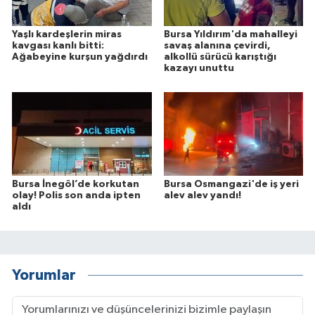
Yaşlı kardeşlerin miras
Bursa Yıldırım'da mahalleyi
kavgası kanlı bitti:
savaş alanına çevirdi,
Ağabeyine kurşun yağdırdı
alkollü sürücü karıştığı
kazayı unuttu
Bursa İnegöl’de korkutan
Bursa Osmangazi'de iş yeri
olay! Polis son anda ipten
alev alev yandı!
aldı
Yorumlar