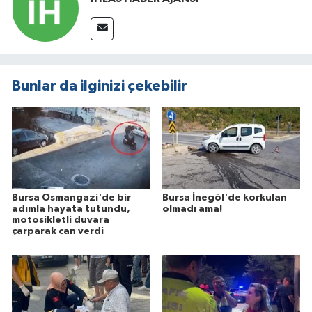
Bunlar da ilginizi çekebilir
Bursa Osmangazi'de bir
Bursa İnegöl'de korkulan
adımla hayata tutundu,
olmadı ama!
motosikletli duvara
çarparak can verdi