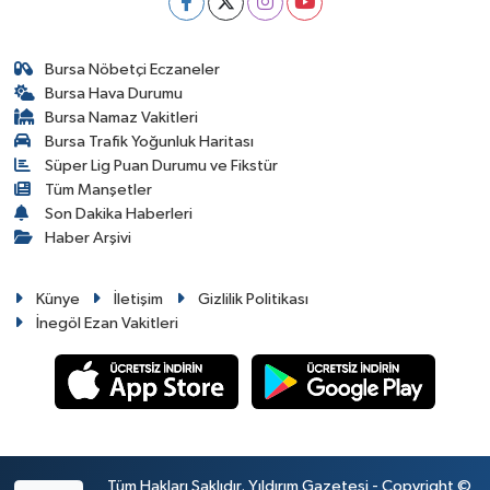
Bursa Nöbetçi Eczaneler
Bursa Hava Durumu
Bursa Namaz Vakitleri
Bursa Trafik Yoğunluk Haritası
Süper Lig Puan Durumu ve Fikstür
Tüm Manşetler
Son Dakika Haberleri
Haber Arşivi
Künye
İletişim
Gizlilik Politikası
İnegöl Ezan Vakitleri
Tüm Hakları Saklıdır. Yıldırım Gazetesi - Copyright ©