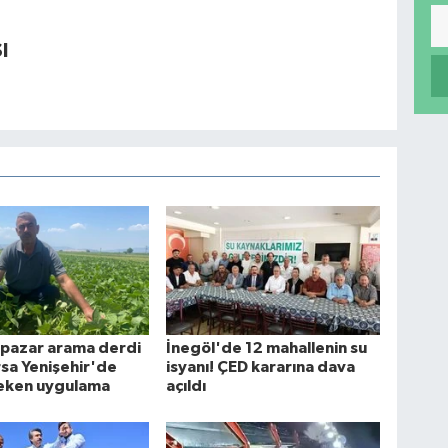
I
n pazar arama derdi
İnegöl'de 12 mahallenin su
ursa Yenişehir'de
isyanı! ÇED kararına dava
çeken uygulama
açıldı