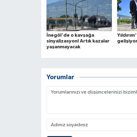
İnegöl'de o kavşağa
Yıldırım
sinyalizasyon! Artık kazalar
gelişiyo
yaşanmayacak
Yorumlar