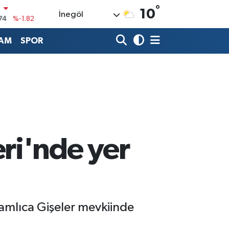
°
N
10
İnegöl
74
%-1.82
20
%0.02
AM
SPOR
90
%0.19
80
%0.18
9000
%0.19
0
,00
%0
ri'nde yer
Çamlıca Gişeler mevkiinde