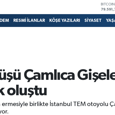
BITCOI
79.591,
DOLAR
45,436
DEM
RESMİ İLANLAR
KÖŞE YAZILARI
SİYASET
YAŞ
EURO
53,386
STERLİN
61,603
G.ALTIN
6862,0
BİST10
14.598
şü Çamlıca Gişele
k oluştu
 ermesiyle birlikte İstanbul TEM otoyolu 
or.