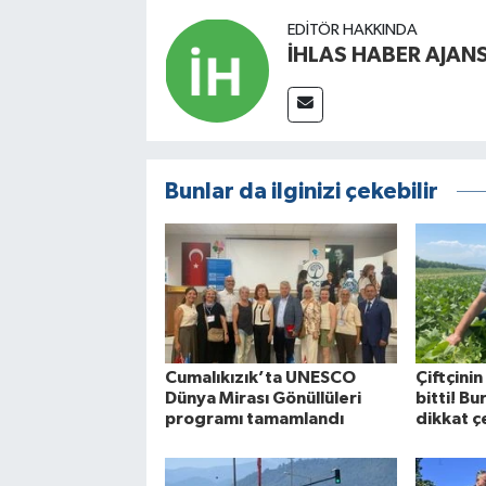
EDITÖR HAKKINDA
İHLAS HABER AJANS
Bunlar da ilginizi çekebilir
Cumalıkızık’ta UNESCO
Çiftçini
Dünya Mirası Gönüllüleri
bitti! B
programı tamamlandı
dikkat 