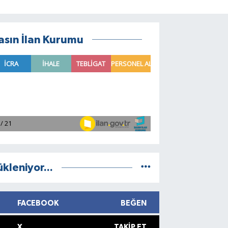
asın İlan Kurumu
ükleniyor...
FACEBOOK
BEĞEN
X
TAKIP ET