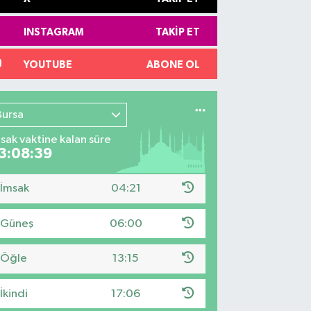
INSTAGRAM
TAKIP ET
YOUTUBE
ABONE OL
Bursa
sak vaktine kalan süre
3:08:38
İmsak
04:21
Güneş
06:00
Öğle
13:15
İkindi
17:06