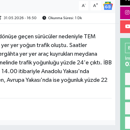
-
+
A
A
31.05.2026 - 16:50
Okunma Süresi: 1 Dk
'a dönüşe geçen sürücüler nedeniyle TEM
er yer yoğun trafik oluştu. Saatler
üzergâhta yer yer araç kuyrukları meydana
İm
enelinde trafik yoğunluğu yüzde 24'e çıktı. İBB
0
t 14.00 itibariyle Anadolu Yakası'nda
n, Avrupa Yakası'nda ise yoğunluk yüzde 22