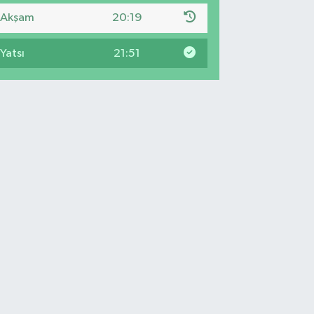
Akşam
20:19
Yatsı
21:51