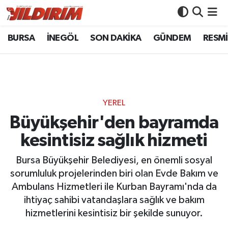
BURSA
İNEGÖL
SON DAKİKA
GÜNDEM
RESMİ
BURSA
Bursa Nöbetçi Eczaneler
İNEGÖL
Bursa Hava Durumu
SON DAKİKA
Bursa Namaz Vakitleri
YEREL
GÜNDEM
Bursa Trafik Yoğunluk Haritası
Büyükşehir'den bayramda
kesintisiz sağlık hizmeti
RESMİ İLANLAR
Süper Lig Puan Durumu ve Fikstür
Bursa Büyükşehir Belediyesi, en önemli sosyal
KÖŞE YAZILARI
Tüm Manşetler
sorumluluk projelerinden biri olan Evde Bakım ve
Ambulans Hizmetleri ile Kurban Bayramı'nda da
SİYASET
Son Dakika Haberleri
ihtiyaç sahibi vatandaşlara sağlık ve bakım
hizmetlerini kesintisiz bir şekilde sunuyor.
YAŞAM
Haber Arşivi