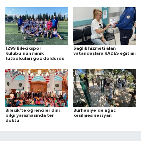
1299 Bilecikspor
Sağlık hizmeti alan
Kulübü'nün minik
vatandaşlara KADES eğitimi
futbolcuları göz doldurdu
Bilecik'te öğrenciler dini
Burhaniye'de ağaç
bilgi yarışmasında ter
kesilmesine isyan
döktü