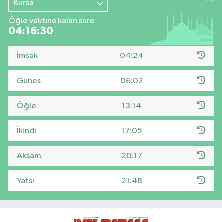
Bursa
Öğle vaktine kalan süre
04:16:29
İmsak
04:24
Güneş
06:02
Öğle
13:14
İkindi
17:05
Akşam
20:17
Yatsı
21:48