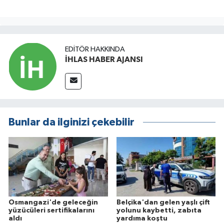
EDITÖR HAKKINDA
İHLAS HABER AJANSI
Bunlar da ilginizi çekebilir
Osmangazi'de geleceğin
Belçika'dan gelen yaşlı çift
yüzücüleri sertifikalarını
yolunu kaybetti, zabıta
aldı
yardıma koştu