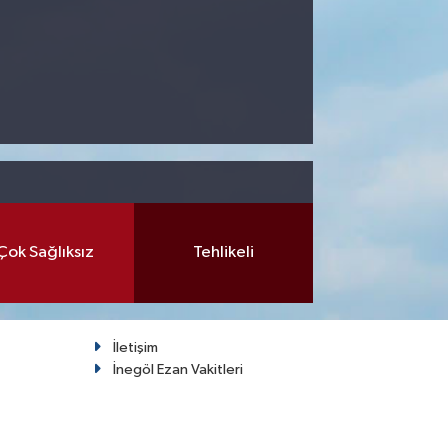
Çok Sağlıksız
Tehlikeli
İletişim
İnegöl Ezan Vakitleri