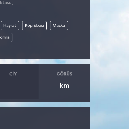
tası: ,
Hayrat
Köprübaşı
Maçka
Yomra
ÇIY
GÖRÜŞ
km