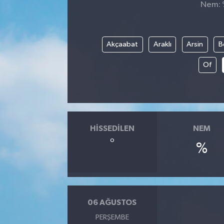
Nem: %
SPOR
Akçaabat
Araklı
Arsin
B
Of
HISSEDILEN
NEM
°
%
06 AĞUSTOS
PERŞEMBE