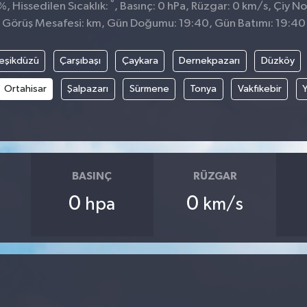
°
, Hissedilen Sıcaklık:
, Basınç: 0 hPa, Rüzgar: 0 km/s, Çiy Nok
Görüş Mesafesi: km, Gün Doğumu: 19:40, Gün Batımı: 19:40
eşikdüzü
Çarşıbaşı
Çaykara
Dernekpazarı
Düzköy
Ortahisar
Şalpazarı
Sürmene
Tonya
Vakfıkebir
BASINÇ
RÜZGAR
0
0
hpa
km/s