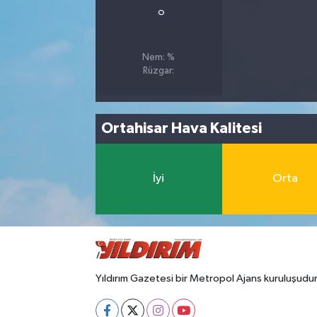
°
Nem: %
Rüzgar:
Ortahisar Hava Kalitesi
İyi
Orta
Yıldırım Gazetesi bir Metropol Ajans kuruluşudur