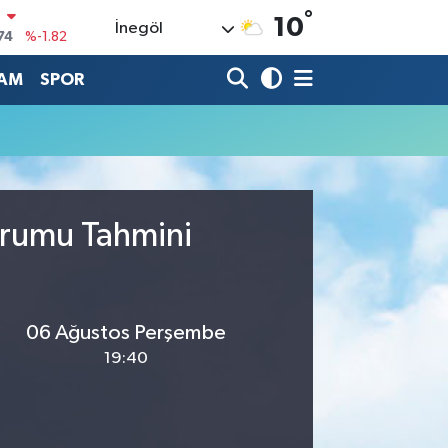
°
N
10
İnegöl
74
%-1.82
20
%0.02
AM
SPOR
90
%0.19
80
%0.18
9000
%0.19
0
urumu Tahmini
,00
%0
06 Ağustos Perşembe
19:40