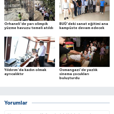
Orhaneli'de yarı olimpik
BUÜ'deki sanat eğitimi ana
yüzme havuzu temeli atıldı
kampüste devam edecek
Yıldırım'da kadın olmak
Osmangazi'de yazlık
ayrıcalıktır
sinema çocukları
buluşturdu
Yorumlar