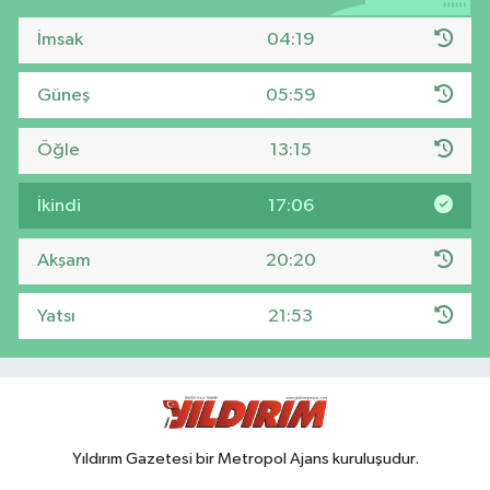
İmsak
04:19
Güneş
05:59
Öğle
13:15
İkindi
17:06
Akşam
20:20
Yatsı
21:53
Yıldırım Gazetesi bir Metropol Ajans kuruluşudur.