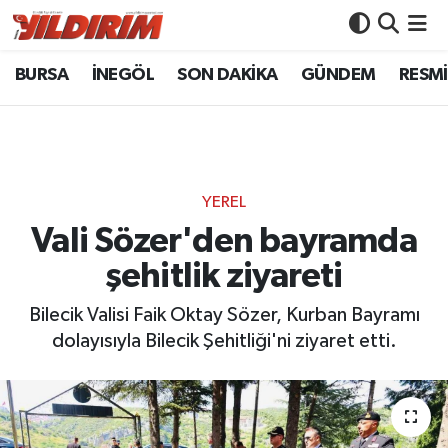
BURSA
İNEGÖL
SON DAKİKA
GÜNDEM
RESMİ
BURSA
Bursa Nöbetçi Eczaneler
İNEGÖL
Bursa Hava Durumu
SON DAKİKA
Bursa Namaz Vakitleri
YEREL
GÜNDEM
Bursa Trafik Yoğunluk Haritası
Vali Sözer'den bayramda
şehitlik ziyareti
RESMİ İLANLAR
Süper Lig Puan Durumu ve Fikstür
Bilecik Valisi Faik Oktay Sözer, Kurban Bayramı
KÖŞE YAZILARI
Tüm Manşetler
dolayısıyla Bilecik Şehitliği'ni ziyaret etti.
SİYASET
Son Dakika Haberleri
YAŞAM
Haber Arşivi