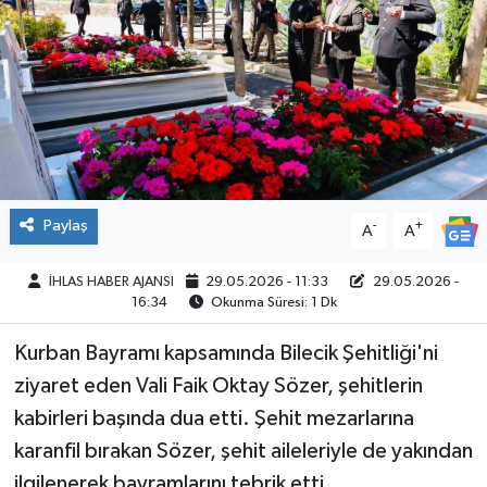
SPOR
Paylaş
-
+
A
A
İHLAS HABER AJANSI
29.05.2026 - 11:33
29.05.2026 -
16:34
Okunma Süresi: 1 Dk
Kurban Bayramı kapsamında Bilecik Şehitliği'ni
ziyaret eden Vali Faik Oktay Sözer, şehitlerin
kabirleri başında dua etti. Şehit mezarlarına
karanfil bırakan Sözer, şehit aileleriyle de yakından
ilgilenerek bayramlarını tebrik etti.