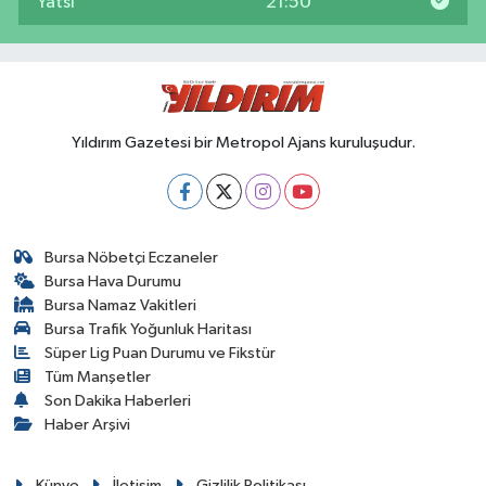
Yatsı
21:50
Yıldırım Gazetesi bir Metropol Ajans kuruluşudur.
Bursa Nöbetçi Eczaneler
Bursa Hava Durumu
Bursa Namaz Vakitleri
Bursa Trafik Yoğunluk Haritası
Süper Lig Puan Durumu ve Fikstür
Tüm Manşetler
Son Dakika Haberleri
Haber Arşivi
Künye
İletişim
Gizlilik Politikası