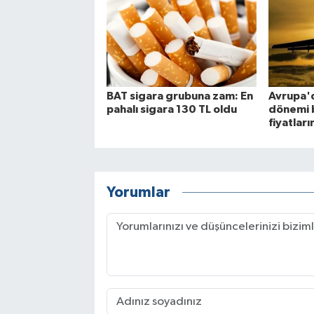
BAT sigara grubuna zam: En
Avrupa'd
pahalı sigara 130 TL oldu
dönemi b
fiyatları
Yorumlar