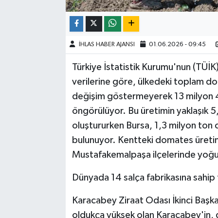
İHLAS HABER AJANSI
01.06.2026 - 09:45
Türkiye İstatistik Kurumu'nun (TÜİK) b
verilerine göre, ülkedeki toplam do
değişim göstermeyerek 13 milyon 4
öngörülüyor. Bu üretimin yaklaşık 5,
oluştururken Bursa, 1,3 milyon ton 
bulunuyor. Kentteki domates üretimi
Mustafakemalpaşa ilçelerinde yoğu
Dünyada 14 salça fabrikasına sahip 
Karacabey Ziraat Odası İkinci Başk
oldukça yüksek olan Karacabey'in,