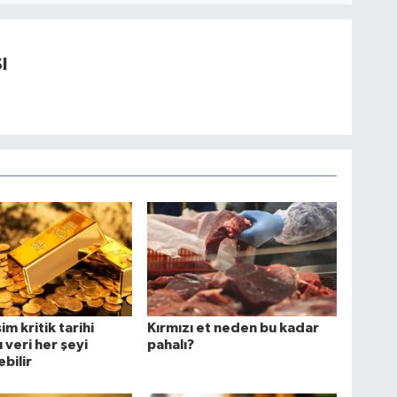
I
m kritik tarihi
Kırmızı et neden bu kadar
 veri her şeyi
pahalı?
bilir