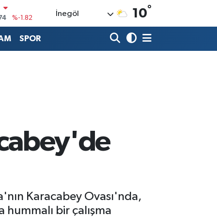
N
°
10
74
%-1.82
İnegöl
20
%0.02
AM
SPOR
90
%0.19
80
%0.18
9000
%0.19
0
,00
%0
acabey'de
rsa'nın Karacabey Ovası'nda,
a hummalı bir çalışma