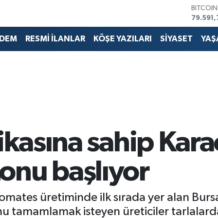
BITCOI
79.591,
DOLAR
45,436
DEM
RESMİ İLANLAR
KÖŞE YAZILARI
SİYASET
YAŞ
EURO
53,386
STERLİN
61,603
G.ALTIN
6862,0
BİST10
14.598
rikasına sahip Kar
onu başlıyor
domates üretiminde ilk sırada yer alan Bu
u tamamlamak isteyen üreticiler tarlalard