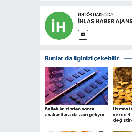
EDITÖR HAKKINDA
İHLAS HABER AJANS
Bunlar da ilginizi çekebilir
Bellek krizinden sonra
Uzman isi
anakartlara da zam geliyor
verdi: Bu
değiştire