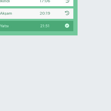
İkindi
17:06
Akşam
20:19
Yatsı
21:51