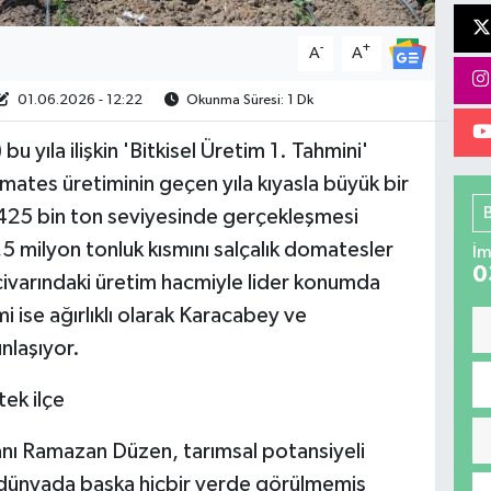
-
+
A
A
01.06.2026 - 12:22
Okunma Süresi: 1 Dk
u yıla ilişkin 'Bitkisel Üretim 1. Tahmini'
mates üretiminin geçen yıla kıyasla büyük bir
25 bin ton seviyesinde gerçekleşmesi
5 milyon tonluk kısmını salçalık domatesler
İm
0
civarındaki üretim hacmiyle lider konumda
 ise ağırlıklı olarak Karacabey ve
nlaşıyor.
tek ilçe
anı Ramazan Düzen, tarımsal potansiyeli
 dünyada başka hiçbir yerde görülmemiş