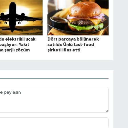
a elektrikli uçak
Dört parçaya bölünerek
aşlıyor: Yakıt
satıldı: Ünlü fast-food
na şarjlı çözüm
şirketi iflas etti