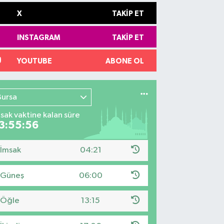
X
TAKIP ET
INSTAGRAM
TAKIP ET
YOUTUBE
ABONE OL
Bursa
sak vaktine kalan süre
3:55:55
İmsak
04:21
Güneş
06:00
Öğle
13:15