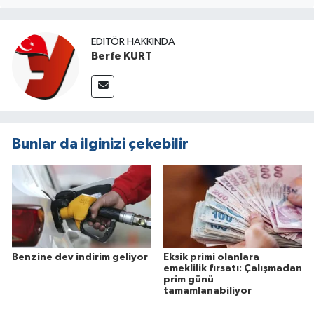
EDITÖR HAKKINDA
Berfe KURT
Bunlar da ilginizi çekebilir
Benzine dev indirim geliyor
Eksik primi olanlara
emeklilik fırsatı: Çalışmadan
prim günü
tamamlanabiliyor