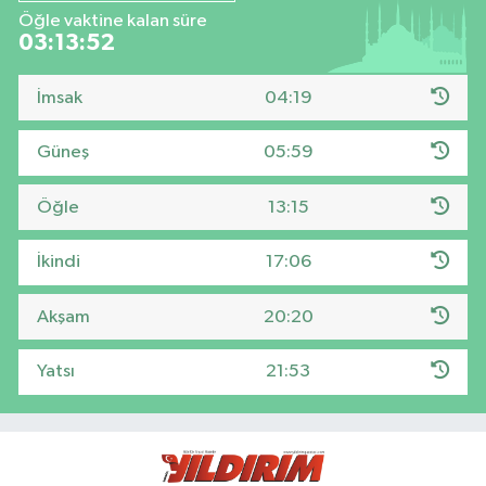
Öğle vaktine kalan süre
03:13:51
İmsak
04:19
Güneş
05:59
Öğle
13:15
İkindi
17:06
Akşam
20:20
Yatsı
21:53