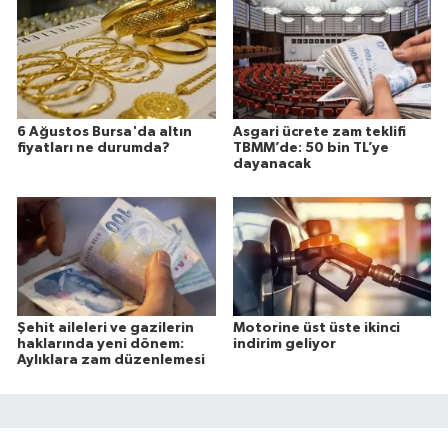
6 Ağustos Bursa'da altın
Asgari ücrete zam teklifi
fiyatları ne durumda?
TBMM’de: 50 bin TL’ye
dayanacak
Şehit aileleri ve gazilerin
Motorine üst üste ikinci
haklarında yeni dönem:
indirim geliyor
Aylıklara zam düzenlemesi