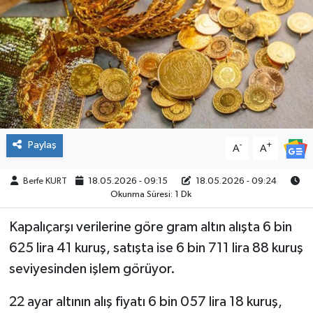
SPOR
Paylaş
-
+
A
A
Berfe KURT
18.05.2026 - 09:15
18.05.2026 - 09:24
Okunma Süresi: 1 Dk
Kapalıçarşı verilerine göre gram altın alışta 6 bin
625 lira 41 kuruş, satışta ise 6 bin 711 lira 88 kuruş
seviyesinden işlem görüyor.
22 ayar altının alış fiyatı 6 bin 057 lira 18 kuruş,