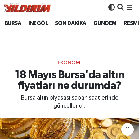
BURSA
İNEGÖL
SON DAKİKA
GÜNDEM
RESMİ
BURSA
Bursa Nöbetçi Eczaneler
İNEGÖL
Bursa Hava Durumu
SON DAKİKA
Bursa Namaz Vakitleri
EKONOMİ
GÜNDEM
Bursa Trafik Yoğunluk Haritası
18 Mayıs Bursa'da altın
fiyatları ne durumda?
RESMİ İLANLAR
Süper Lig Puan Durumu ve Fikstür
Bursa altın piyasası sabah saatlerinde
KÖŞE YAZILARI
Tüm Manşetler
güncellendi.
SİYASET
Son Dakika Haberleri
YAŞAM
Haber Arşivi