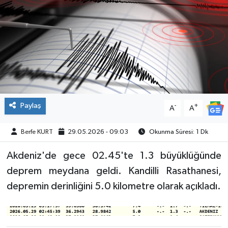
SPOR
Paylaş
-
+
A
A
Berfe KURT
29.05.2026 - 09:03
Okunma Süresi: 1 Dk
Akdeniz'de gece 02.45'te 1.3 büyüklüğünde
deprem meydana geldi. Kandilli Rasathanesi,
depremin derinliğini 5.0 kilometre olarak açıkladı.