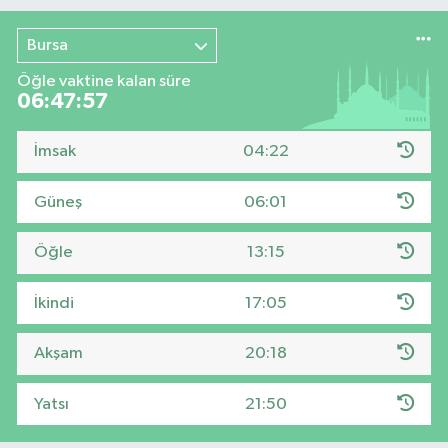
Bursa
Öğle vaktine kalan süre
06:47:56
İmsak
04:22
Güneş
06:01
Öğle
13:15
İkindi
17:05
Akşam
20:18
Yatsı
21:50