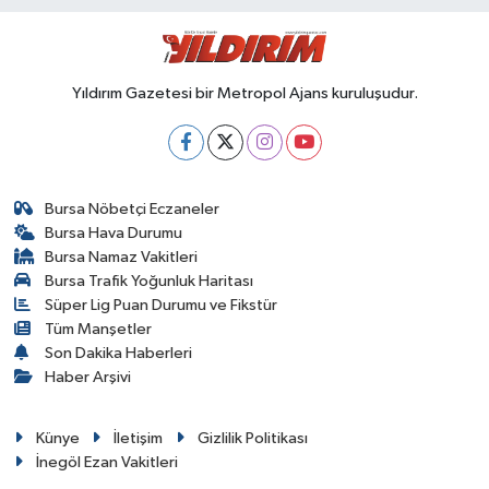
Yıldırım Gazetesi bir Metropol Ajans kuruluşudur.
Bursa Nöbetçi Eczaneler
Bursa Hava Durumu
Bursa Namaz Vakitleri
Bursa Trafik Yoğunluk Haritası
Süper Lig Puan Durumu ve Fikstür
Tüm Manşetler
Son Dakika Haberleri
Haber Arşivi
Künye
İletişim
Gizlilik Politikası
İnegöl Ezan Vakitleri