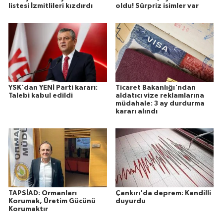
listesi İzmitlileri kızdırdı
oldu! Sürpriz isimler var
YSK'dan YENİ Parti kararı:
Ticaret Bakanlığı'ndan
Talebi kabul edildi
aldatıcı vize reklamlarına
müdahale: 3 ay durdurma
kararı alındı
TAPSİAD: Ormanları
Çankırı'da deprem: Kandilli
Korumak, Üretim Gücünü
duyurdu
Korumaktır