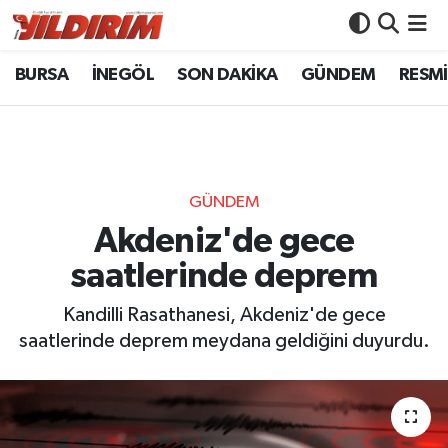
BURSA
İNEGÖL
SON DAKİKA
GÜNDEM
RESMİ
BURSA
Bursa Nöbetçi Eczaneler
İNEGÖL
Bursa Hava Durumu
SON DAKİKA
Bursa Namaz Vakitleri
GÜNDEM
GÜNDEM
Bursa Trafik Yoğunluk Haritası
Akdeniz'de gece
saatlerinde deprem
RESMİ İLANLAR
Süper Lig Puan Durumu ve Fikstür
Kandilli Rasathanesi, Akdeniz'de gece
KÖŞE YAZILARI
Tüm Manşetler
saatlerinde deprem meydana geldiğini duyurdu.
SİYASET
Son Dakika Haberleri
YAŞAM
Haber Arşivi