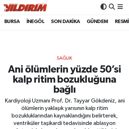
BURSA
İNEGÖL
SON DAKİKA
GÜNDEM
RESMİ
BURSA
Bursa Nöbetçi Eczaneler
İNEGÖL
Bursa Hava Durumu
SON DAKİKA
Bursa Namaz Vakitleri
SAĞLIK
GÜNDEM
Bursa Trafik Yoğunluk Haritası
Ani ölümlerin yüzde 50’si
kalp ritim bozukluğuna
RESMİ İLANLAR
Süper Lig Puan Durumu ve Fikstür
bağlı
KÖŞE YAZILARI
Tüm Manşetler
Kardiyoloji Uzmanı Prof. Dr. Tayyar Gökdeniz, ani
ölümlerin yaklaşık yarısının kalp ritim
SİYASET
Son Dakika Haberleri
bozukluklarından kaynaklandığını belirterek,
ventriküler taşikardi tedavisinde ablasyon
YAŞAM
Haber Arşivi