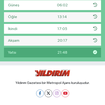
Güneş
06:02
Öğle
13:14
İkindi
17:05
Akşam
20:17
Yatsı
21:48
Yıldırım Gazetesi bir Metropol Ajans kuruluşudur.