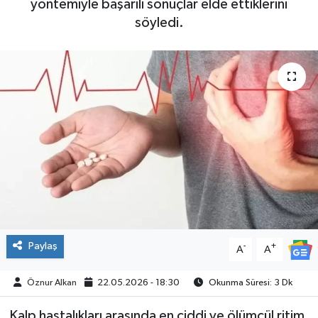
yöntemiyle başarılı sonuçlar elde ettiklerini
söyledi.
SPOR
Paylaş
-
+
A
A
Öznur Alkan
22.05.2026 - 18:30
Okunma Süresi: 3 Dk
Kalp hastalıkları arasında en ciddi ve ölümcül ritim