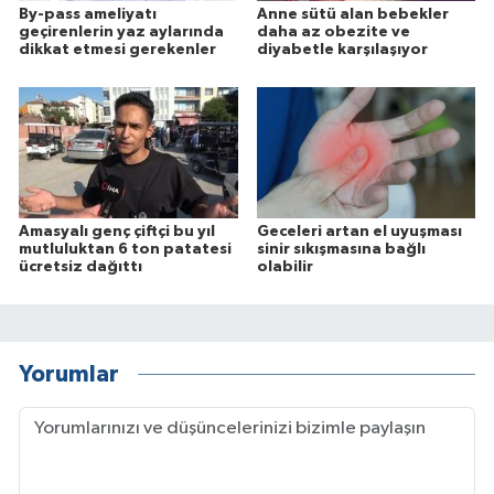
By-pass ameliyatı
Anne sütü alan bebekler
geçirenlerin yaz aylarında
daha az obezite ve
dikkat etmesi gerekenler
diyabetle karşılaşıyor
Amasyalı genç çiftçi bu yıl
Geceleri artan el uyuşması
mutluluktan 6 ton patatesi
sinir sıkışmasına bağlı
ücretsiz dağıttı
olabilir
Yorumlar