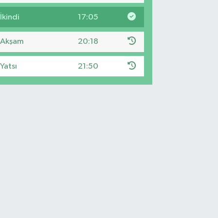
İkindi
17:05
Akşam
20:18
Yatsı
21:50