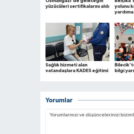
Osmangazi'de geleceğin
Belçika'd
yüzücüleri sertifikalarını aldı
yolunu k
yardıma
Sağlık hizmeti alan
Bilecik't
vatandaşlara KADES eğitimi
bilgi ya
Yorumlar