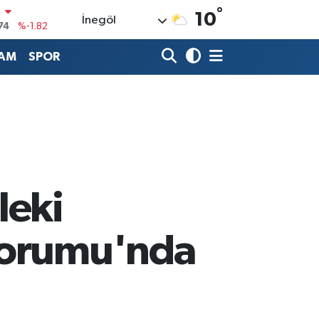
74
%-1.82
°
10
İnegöl
20
%0.02
AM
SPOR
90
%0.19
80
%0.18
9000
%0.19
0
,00
%0
leki
 Forumu'nda