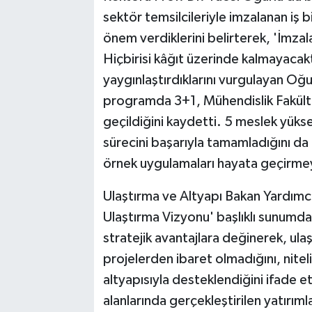
sektör temsilcileriyle imzalanan iş b
önem verdiklerini belirterek, 'İmzal
Hiçbirisi kâğıt üzerinde kalmayacakt
yaygınlaştırdıklarını vurgulayan Oğ
programda 3+1, Mühendislik Fakült
geçildiğini kaydetti. 5 meslek yük
sürecini başarıyla tamamladığını d
örnek uygulamaları hayata geçirme
Ulaştırma ve Altyapı Bakan Yardımcı
Ulaştırma Vizyonu' başlıklı sunumda
stratejik avantajlara değinerek, ulaşt
projelerden ibaret olmadığını, niteli
altyapısıyla desteklendiğini ifade et
alanlarında gerçekleştirilen yatırım