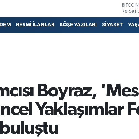
79.591,
DOLAR
45,436
EURO
DEM
RESMİ İLANLAR
KÖŞE YAZILARI
SİYASET
YAŞ
53,386
STERLİN
61,603
G.ALTIN
6862,0
BİST10
14.598
cısı Boyraz, 'Mes
ncel Yaklaşımlar
 buluştu