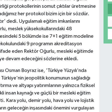
irliği protokollerinin somut çıktılar üretmesine
adığımız her protokol bizim için bir sözdür.
ır' dedi. Uygulamalı eğitim imkanlarını
urlu, meslek yüksekokullarındaki 48
esindeki 5 bölümde ise 7+1 eğitim modeline
sekokulundaki 9 programın akreditasyon
a ifade eden Rektör Oğurlu, mesleki eğitimde
ye devam edeceğini sözlerine ekledi.
sı Osman Boyraz ise, 'Türkiye Yüzyılı'nda
 Türkiye'nin jeopolitik konumunun sağladığı
ırma ve altyapı yatırımlarının yalnızca fiziksel
kli insan kaynağı ve güçlü bir mesleki eğitim
ti. Kara yolu, demir yolu, hava yolu ve lojistik
ların geleceğin inşasındaki önemini vurgulayan