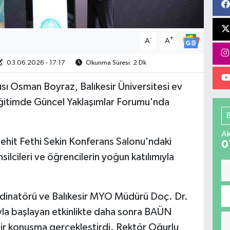
-
+
A
A
03.06.2026 - 17:17
Okunma Süresi: 2 Dk
sı Osman Boyraz, Balıkesir Üniversitesi ev
Eğitimde Güncel Yaklaşımlar Forumu'nda
Ak
ehit Fethi Sekin Konferans Salonu'ndaki
0
ilcileri ve öğrencilerin yoğun katılımıyla
rdinatörü ve Balıkesir MYO Müdürü Doç. Dr.
yla başlayan etkinlikte daha sonra BAÜN
bir konuşma gerçekleştirdi. Rektör Oğurlu