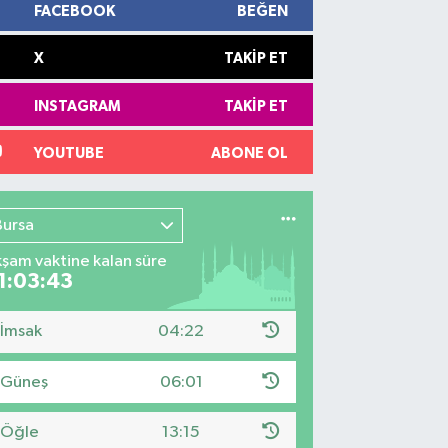
FACEBOOK
BEĞEN
X
TAKIP ET
INSTAGRAM
TAKIP ET
YOUTUBE
ABONE OL
Bursa
şam vaktine kalan süre
1:03:42
İmsak
04:22
Güneş
06:01
Öğle
13:15