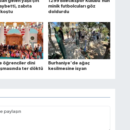
an gelen yaşlı çift
1299 Bilecikspor Kulübü'nün
aybetti, zabıta
minik futbolcuları göz
 koştu
doldurdu
e öğrenciler dini
Burhaniye'de ağaç
rışmasında ter döktü
kesilmesine isyan