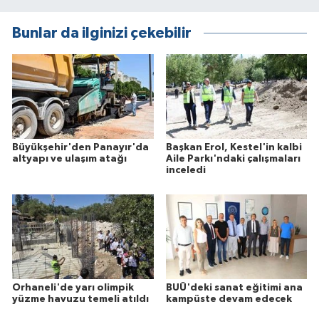
Bunlar da ilginizi çekebilir
Büyükşehir'den Panayır'da
Başkan Erol, Kestel'in kalbi
altyapı ve ulaşım atağı
Aile Parkı'ndaki çalışmaları
inceledi
Orhaneli'de yarı olimpik
BUÜ'deki sanat eğitimi ana
yüzme havuzu temeli atıldı
kampüste devam edecek