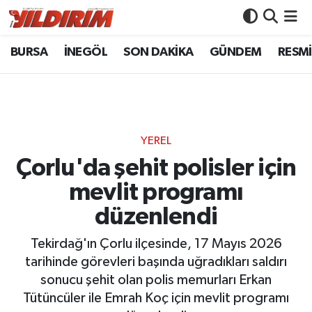
BURSA
İNEGÖL
SON DAKİKA
GÜNDEM
RESMİ
BURSA
Bursa Nöbetçi Eczaneler
İNEGÖL
Bursa Hava Durumu
SON DAKİKA
Bursa Namaz Vakitleri
YEREL
GÜNDEM
Bursa Trafik Yoğunluk Haritası
Çorlu'da şehit polisler için
mevlit programı
RESMİ İLANLAR
Süper Lig Puan Durumu ve Fikstür
düzenlendi
KÖŞE YAZILARI
Tüm Manşetler
Tekirdağ'ın Çorlu ilçesinde, 17 Mayıs 2026
tarihinde görevleri başında uğradıkları saldırı
SİYASET
Son Dakika Haberleri
sonucu şehit olan polis memurları Erkan
Tütüncüler ile Emrah Koç için mevlit programı
YAŞAM
Haber Arşivi