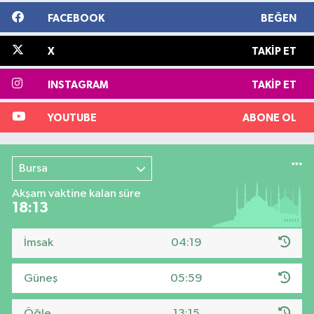
FACEBOOK
BEĞEN
X
TAKIP ET
INSTAGRAM
TAKIP ET
YOUTUBE
ABONE OL
Bursa
Akşam vaktine kalan süre
18:12
İmsak
04:19
Güneş
05:59
Öğle
13:15