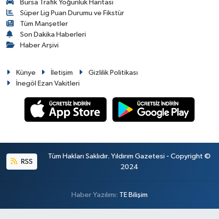
Bursa Trafik Yoğunluk Haritası
Süper Lig Puan Durumu ve Fikstür
Tüm Manşetler
Son Dakika Haberleri
Haber Arşivi
Künye
İletişim
Gizlilik Politikası
İnegöl Ezan Vakitleri
Tüm Hakları Saklıdır. Yıldırım Gazetesi - Copyright ©
RSS
2024
Haber Yazılımı:
TE Bilişim