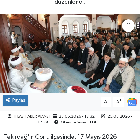
düzenlendi.
SPOR
Paylaş
-
+
A
A
İHLAS HABER AJANSI
25.05.2026 - 13:32
25.05.2026 -
17:38
Okunma Süresi: 1 Dk
Tekirdağ'ın Çorlu ilçesinde, 17 Mayıs 2026