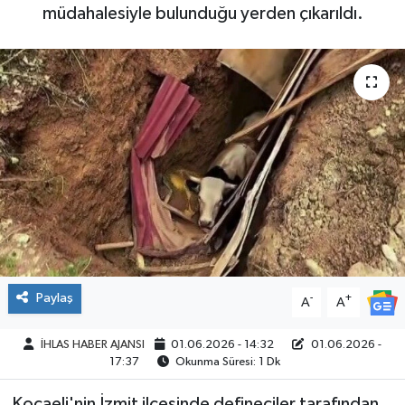
müdahalesiyle bulunduğu yerden çıkarıldı.
SPOR
Paylaş
-
+
A
A
İHLAS HABER AJANSI
01.06.2026 - 14:32
01.06.2026 -
17:37
Okunma Süresi: 1 Dk
Kocaeli'nin İzmit ilçesinde defineciler tarafından